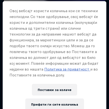
Овој вебсајт користи колачиња кои се технички
неопходни. Со твое одобрување, овој вебсајт ќе
користи и дополнителни колачиња (вклучувајќи
колачиња од трети страни) или слични
технологии за да направиме нашиот вебсајт да
функционира, за маркетиншки цели и за да се
подобри твоето онлајн искуство. Можеш да го
повлечеш твоето одобрување во Поставките а
колачиња во долниот дел од вебсајтот во било
кој момент. Повеќе информации можат да бидат
најдени во нашата
Политика за приватност
и во
Поставките за колачиња долу.
Поставки за колачe
Прифати ги сите колачиња