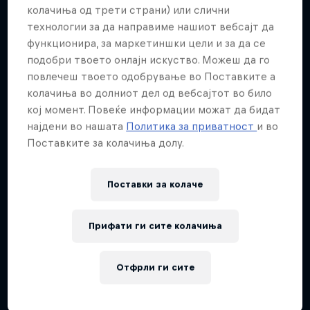
Повеќе слична содржина
колачиња од трети страни) или слични
технологии за да направиме нашиот вебсајт да
функционира, за маркетиншки цели и за да се
подобри твоето онлајн искуство. Можеш да го
повлечеш твоето одобрување во Поставките а
колачиња во долниот дел од вебсајтот во било
кој момент. Повеќе информации можат да бидат
најдени во нашата
Политика за приватност
и во
Поставките за колачиња долу.
Поставки за колачe
Прифати ги сите колачиња
Отфрли ги сите