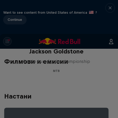
Want to see content from United States of America
?
Continue
The Search for Milliseconds:
Jackson Goldstone
Филмови и емисии
On the hunt for the championship
MTB
Настани