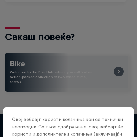
Сакаш повеќе?
Bike
Welcome to the Bike Hub, where you will find an
action-packed collection of two-wheel films,
shows …
Овој вебсајт користи колачиња кои се технички
неопходни. Со твое одобрување, овој вебсајт ќе
користи и дополнителни колачиња (вклучувајќи