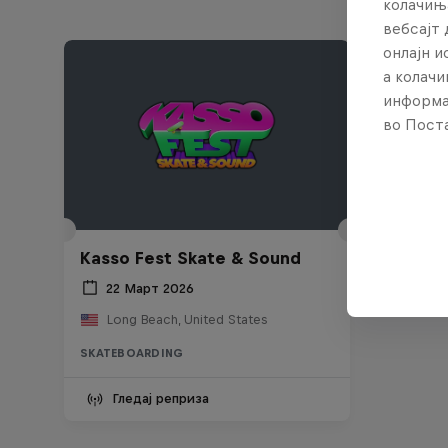
колачињ
вебсајт 
онлајн 
а колачи
информа
во Поста
Kasso Fest Skate & Sound
22 Март 2026
Long Beach, United States
SKATEBOARDING
Гледај реприза