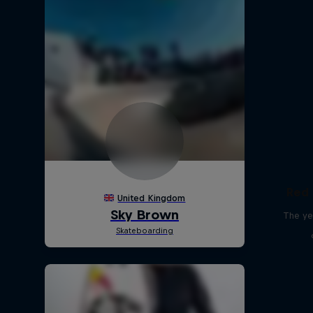
Red 
The ye