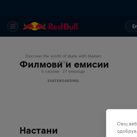
E
Skate Tales
Discover the world of skate with Madars
Филмови и емисии
Apse
5 сезони · 27 епизоди
SKATEBOARDING
Овој веб
Настани
одобрува