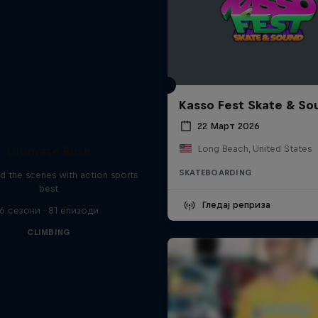
Kasso Fest Skate & So
22 Март 2026
Long Beach, United States
Ultimate Rush
SKATEBOARDING
d the scenes with action sports
best
Гледај реприза
6 сезони · 81 епизоди
CLIMBING