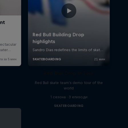
Red Bull Drop In Tour
Red Bull skate team's demo tour of the
world
1 сезона · 3 епизоди
SKATEBOARDING