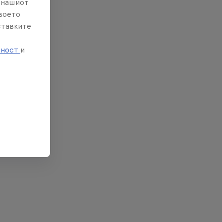
е нашиот
твоето
ставките
е
тност
и