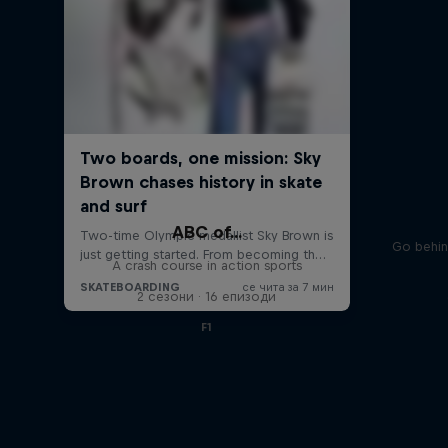
ABC of...
Go behin
A crash course in action sports
2 сезони · 16 епизоди
F1