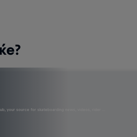
ќе?
b, your source for skateboarding news, videos, rider …