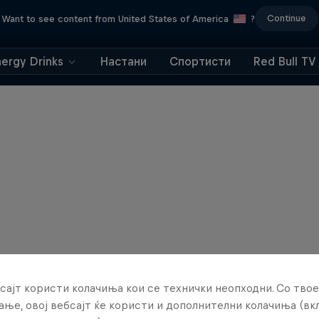
Continue
Want to see content from United States of America
?
nergy Drinks
Настани
Спортисти
Red Bull TV
сајт користи колачиња кои се технички неопходни. Со твое
ње, овој вебсајт ќе користи и дополнителни колачиња (вк