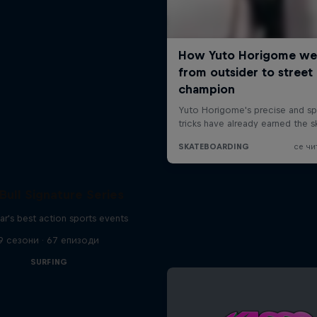
Bull Signature Series
ar's best action sports events
9 сезони · 67 епизоди
SURFING