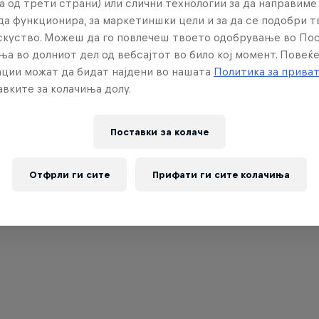
а од трети страни) или слични технологии за да направим
да функционира, за маркетиншки цели и за да се подобри 
искуство. Можеш да го повлечеш твоето одобрување во По
ња во долниот дел од вебсајтот во било кој момент. Повеќ
ции можат да бидат најдени во нашата
Политика за прива
вките за колачиња долу.
Поставки за колачe
Отфрли ги сите
Прифати ги сите колачиња