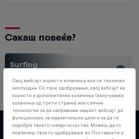
Сакаш повеќе?
Surfing
Welcome to the Surf Hub, where you will find a rip-
roaring collection of surf films, shows and …
Овој вебсајт користи колачиња кои се технички
неопходни. Со твое одобрување, овој вебсајт ќе
користи и дополнителни колачиња (вклучувајќи
колачиња од трети страни) или слични
технологии за да направиме нашиот вебсајт да
функционира, за маркетиншки цели и за да се
подобри твоето онлајн искуство. Можеш да го
повлечеш твоето одобрување во Поставките а
Повеќе слична содржина