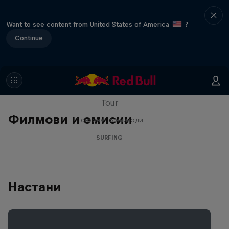
Want to see content from United States of America
?
Continue
WSL Replay
The latest action from the WSL Championship
Tour
Филмови и емисии
1 сезона · 6 епизоди
SURFING
Настани