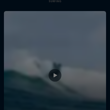
SURFING