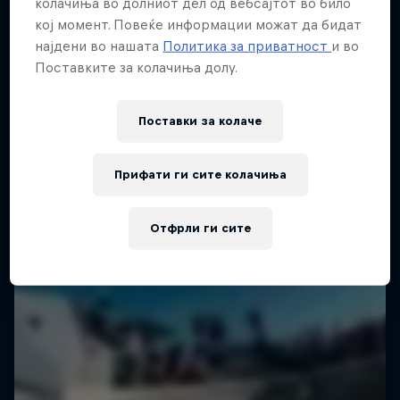
колачиња во долниот дел од вебсајтот во било
кој момент. Повеќе информации можат да бидат
најдени во нашата
Политика за приватност
и во
Поставките за колачиња долу.
Поставки за колачe
Прифати ги сите колачиња
Отфрли ги сите