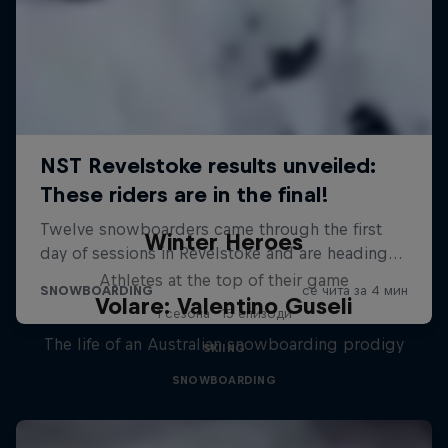
Winter Heroes
Athletes at the top of their game
Volare: Valentino Guseli
1 сезона · 15 епизоди
The life of an Australian snowboarding prodigy
SKIING
SNOWBOARDING