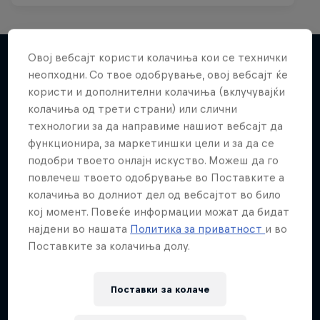
Овој вебсајт користи колачиња кои се технички
неопходни. Со твое одобрување, овој вебсајт ќе
Повеќе слична содржина
користи и дополнителни колачиња (вклучувајќи
колачиња од трети страни) или слични
технологии за да направиме нашиот вебсајт да
функционира, за маркетиншки цели и за да се
подобри твоето онлајн искуство. Можеш да го
повлечеш твоето одобрување во Поставките а
колачиња во долниот дел од вебсајтот во било
кој момент. Повеќе информации можат да бидат
најдени во нашата
Политика за приватност
и во
Поставките за колачиња долу.
Поставки за колачe