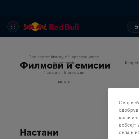
E
Diggin' in the Carts
The secret history of Japanese video
Филмови и емисии
game music
Rappers
1 сезона · 5 епизоди
MUSIC
Овој веб
одобрува
колачињ
вебсајт 
Настани
онлајн 