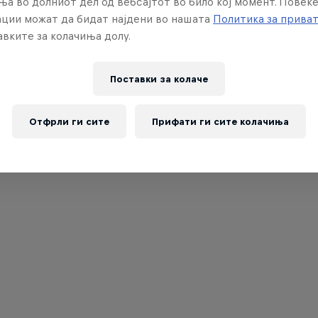
ња во долниот дел од вебсајтот во било кој момент. Повеќ
ции можат да бидат најдени во нашата
Политика за прива
вките за колачиња долу.
Поставки за колачe
Отфрли ги сите
Прифати ги сите колачиња