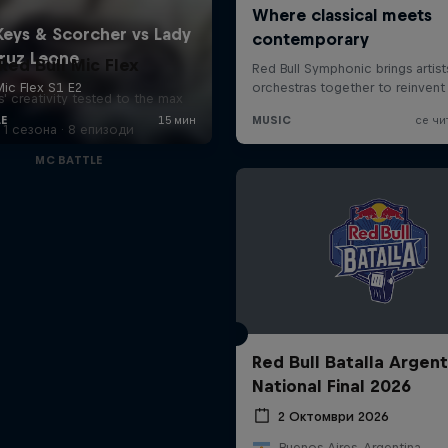
Red Bull Mic Flex
' creativity tested to the max
1 сезона · 8 епизоди
MC BATTLE
Red Bull Batalla Argent
National Final 2026
2 Октомври 2026
Buenos Aires, Argentina