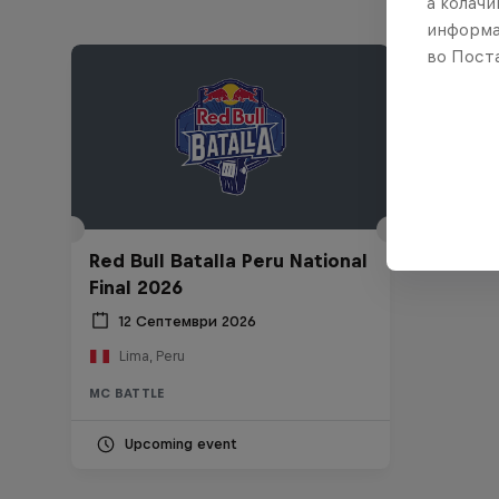
а колачи
информа
во Поста
Red Bull Batalla Peru National
Final 2026
12 Септември 2026
Lima, Peru
MC BATTLE
Upcoming event