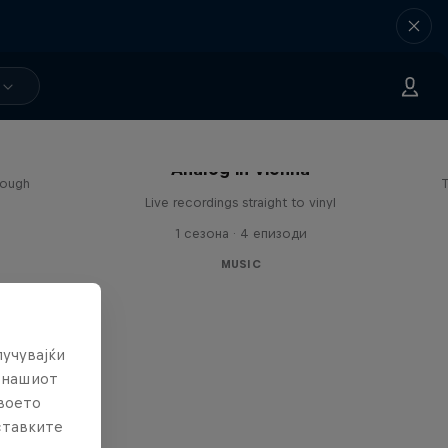
sa
Analog in Vienna
rough
T
Live recordings straight to vinyl
1 сезона · 4 епизоди
MUSIC
лучувајќи
е нашиот
твоето
ставките