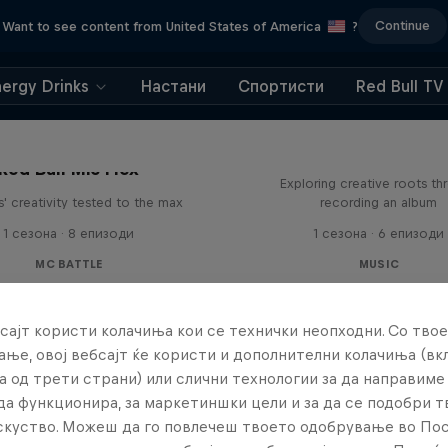
Continue
Want to see content from United States of America
?
nergy Drinks
Настани
Спортисти
Red Bull TV
All Access: Danit
Red Bull Mic Flex
Exploring creative roots th
' creativity tested to the max
recording an album
1 сезона · 8 епизоди
1 сезона · 6 епизоди
MC BATTLE
MUSIC
сајт користи колачиња кои се технички неопходни. Со твое
ње, овој вебсајт ќе користи и дополнителни колачиња (вк
а од трети страни) или слични технологии за да направим
да функционира, за маркетиншки цели и за да се подобри 
искуство. Можеш да го повлечеш твоето одобрување во По