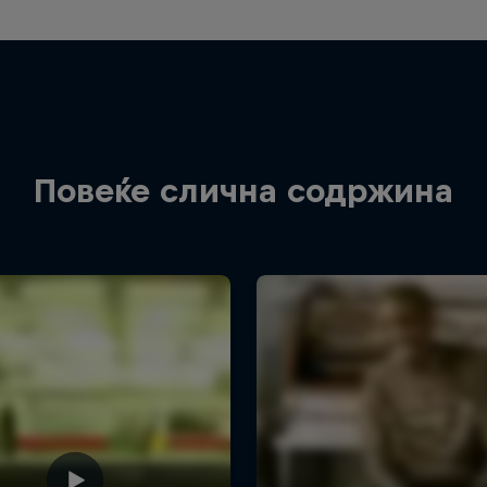
Повеќе слична содржина