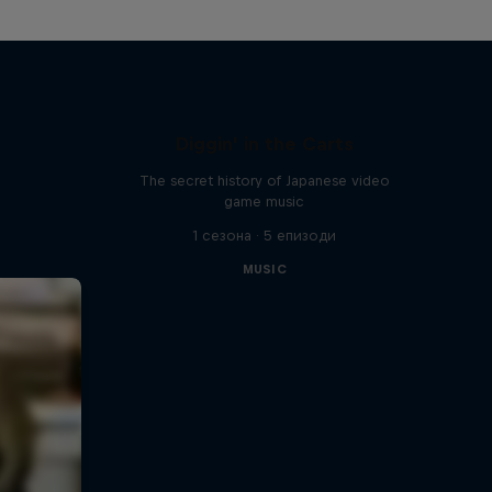
Diggin' in the Carts
The secret history of Japanese video
game music
1 сезона · 5 епизоди
MUSIC