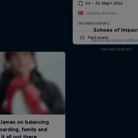
24 – 25 Март 2026
Oppdal, Norway
SNOWBOARDING
Echoes of Impac
Past event
Marcus Kleveland unfilte
SNOWBOARDING