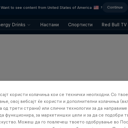
Continue
Want to see content from United States of America
?
nergy Drinks
Настани
Спортисти
Red Bull TV
сајт користи колачиња кои се технички неопходни. Со твое
ње, овој вебсајт ќе користи и дополнителни колачиња (вк
а од трети страни) или слични технологии за да направим
да функционира, за маркетиншки цели и за да се подобри 
искуство. Можеш да го повлечеш твоето одобрување во По