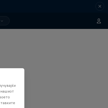
лучувајќи
е нашиот
твоето
ставките