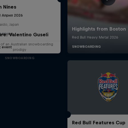
 Nines
11 Април 2026
aido, Japan
are: Valentino Guseli
ARDING
e of an Australian snowboarding
t event
prodigy
SNOWBOARDING
Red Bull Features Cup