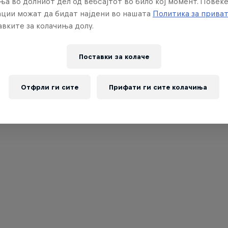
ња во долниот дел од вебсајтот во било кој момент. Повеќ
ции можат да бидат најдени во нашата
Политика за прива
вките за колачиња долу.
Поставки за колачe
Отфрли ги сите
Прифати ги сите колачиња