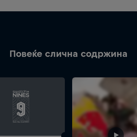
Повеќе слична содржина