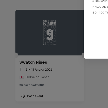
а колачи
информа
во Поста
Swatch Nines
6 – 11 Април 2026
Hokkaido, Japan
SNOWBOARDING
Past event