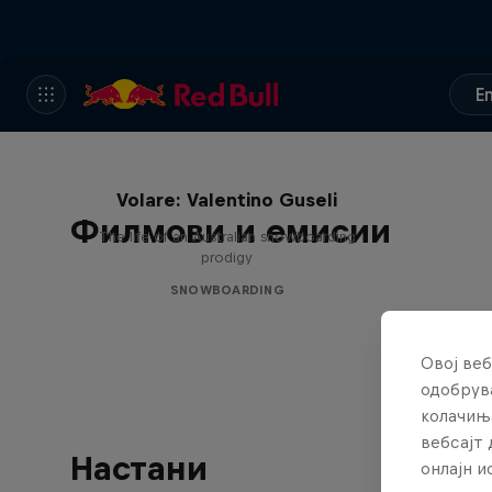
E
Volare: Valentino Guseli
Филмови и емисии
The life of an Australian snowboarding
prodigy
SNOWBOARDING
Овој веб
одобрува
колачињ
вебсајт 
Настани
онлајн 