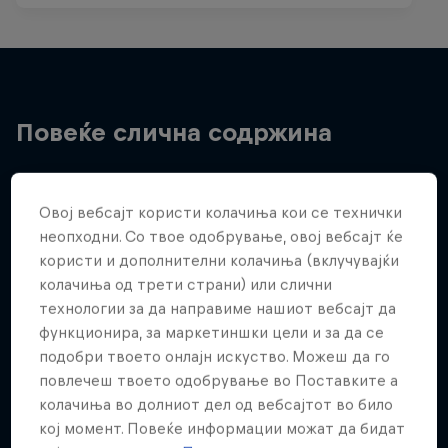
Повеќе слична содржина
Овој вебсајт користи колачиња кои се технички
неопходни. Со твое одобрување, овој вебсајт ќе
користи и дополнителни колачиња (вклучувајќи
колачиња од трети страни) или слични
технологии за да направиме нашиот вебсајт да
функционира, за маркетиншки цели и за да се
подобри твоето онлајн искуство. Можеш да го
повлечеш твоето одобрување во Поставките а
колачиња во долниот дел од вебсајтот во било
кој момент. Повеќе информации можат да бидат