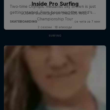
Inside Pro Surfing
Come backstage on the 2025 WSL
Championship Tour
2 сезони · 18 епизоди
SURFING