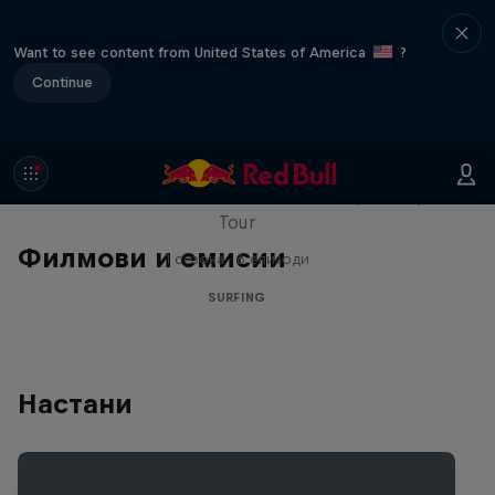
Want to see content from United States of America
?
Continue
WSL Replay
The latest action from the WSL Championship
Tour
Филмови и емисии
1 сезона · 6 епизоди
SURFING
Настани