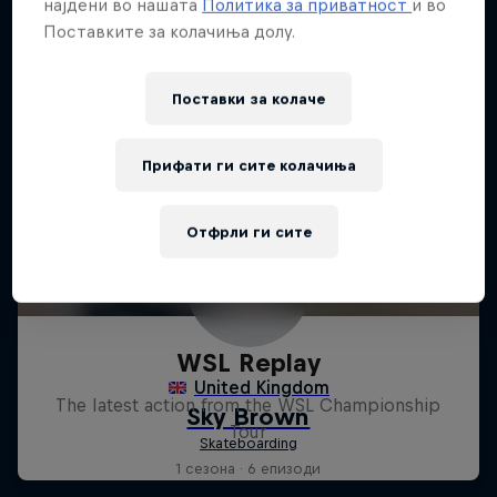
најдени во нашата
Политика за приватност
и во
Поставките за колачиња долу.
Поставки за колачe
Прифати ги сите колачиња
Отфрли ги сите
WSL Replay
The latest action from the WSL Championship
Tour
1 сезона · 6 епизоди