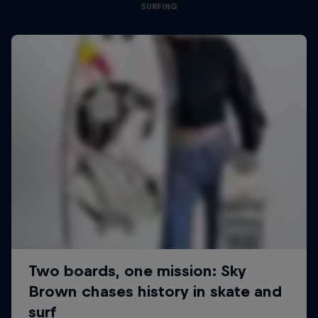
SURFING