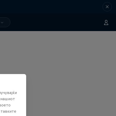
лучувајќи
е нашиот
твоето
ставките