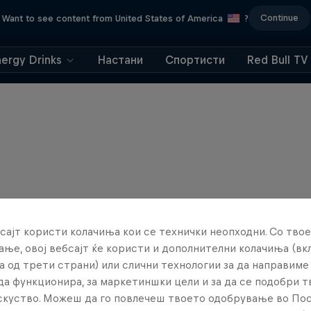
Continue
Want to see content from United States of America
?
nergy Drinks
Настани
Спортисти
Red Bull TV
сајт користи колачиња кои се технички неопходни. Со твое
ње, овој вебсајт ќе користи и дополнителни колачиња (вк
а од трети страни) или слични технологии за да направим
да функционира, за маркетиншки цели и за да се подобри 
искуство. Можеш да го повлечеш твоето одобрување во По