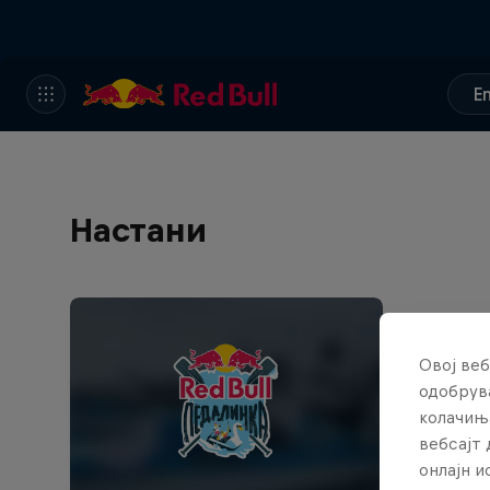
E
Настани
Овој веб
одобрува
колачињ
вебсајт 
онлајн 