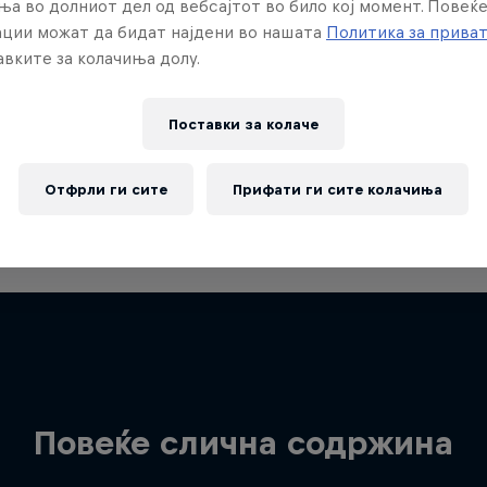
ња во долниот дел од вебсајтот во било кој момент. Повеќ
ции можат да бидат најдени во нашата
Политика за прива
вките за колачиња долу.
Поставки за колачe
Отфрли ги сите
Прифати ги сите колачиња
Повеќе слична содржина