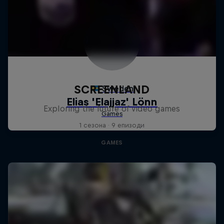
SCREENLAND
Exploring the future of video games
1 сезона · 9 епизоди
GAMES