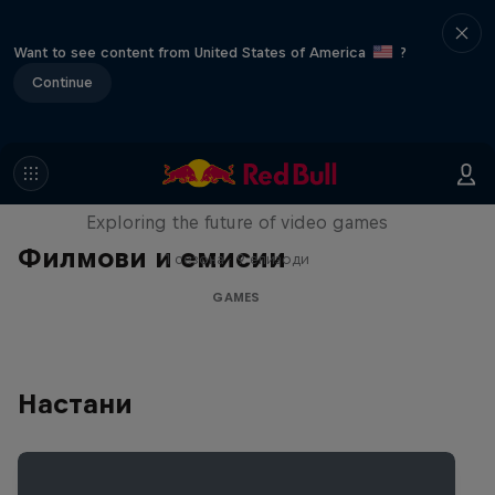
Want to see content from United States of America
?
Continue
SCREENLAND
Exploring the future of video games
Филмови и емисии
1 сезона · 9 епизоди
GAMES
Настани