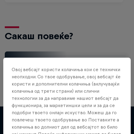
Сакаш повеќе?
Gaming
Овој вебсајт користи колачиња кои се технички
Level up with the latest games and esports news,
reviews and films. Learn tips on how to improve …
неопходни. Со твое одобрување, овој вебсајт ќе
користи и дополнителни колачиња (вклучувајќи
колачиња од трети страни) или слични
технологии за да направиме нашиот вебсајт да
функционира, за маркетиншки цели и за да се
подобри твоето онлајн искуство. Можеш да го
повлечеш твоето одобрување во Поставките а
колачиња во долниот дел од вебсајтот во било
Повеќе слична содржина
кој момент. Повеќе информации можат да бидат