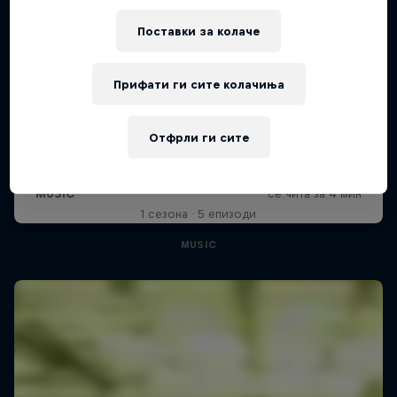
Поставки за колачe
Прифати ги сите колачиња
Diggin' in the Carts
Отфрли ги сите
The secret history of Japanese video game
music
1 сезона · 5 епизоди
MUSIC