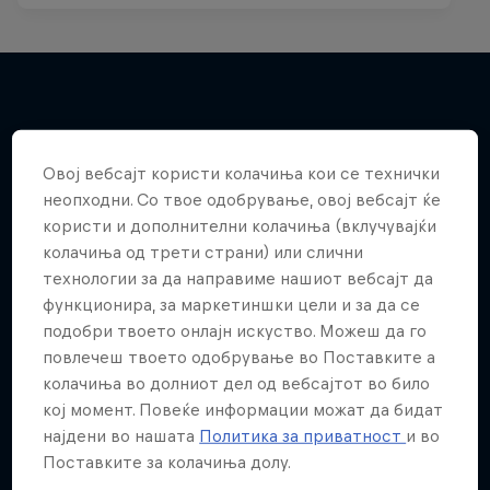
Повеќе слична содржина
Овој вебсајт користи колачиња кои се технички
неопходни. Со твое одобрување, овој вебсајт ќе
користи и дополнителни колачиња (вклучувајќи
колачиња од трети страни) или слични
технологии за да направиме нашиот вебсајт да
функционира, за маркетиншки цели и за да се
подобри твоето онлајн искуство. Можеш да го
повлечеш твоето одобрување во Поставките а
колачиња во долниот дел од вебсајтот во било
кој момент. Повеќе информации можат да бидат
најдени во нашата
Политика за приватност
и во
Поставките за колачиња долу.