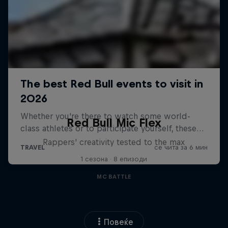
Red Bull Mic Flex
Rappers' creativity tested to the max
1 сезона · 8 епизоди
MC BATTLE
Повеќе