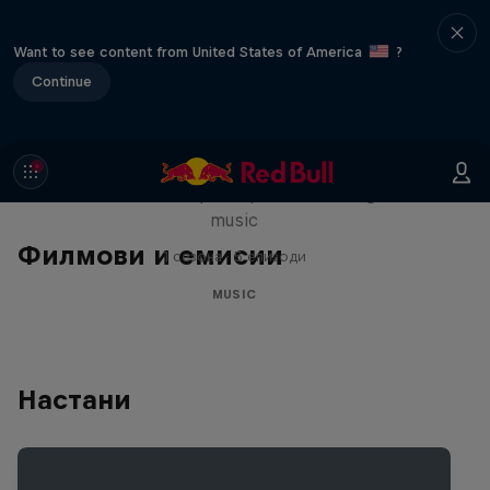
Want to see content from United States of America
?
Continue
Diggin' in the Carts
The secret history of Japanese video game
music
Филмови и емисии
1 сезона · 5 епизоди
MUSIC
Настани