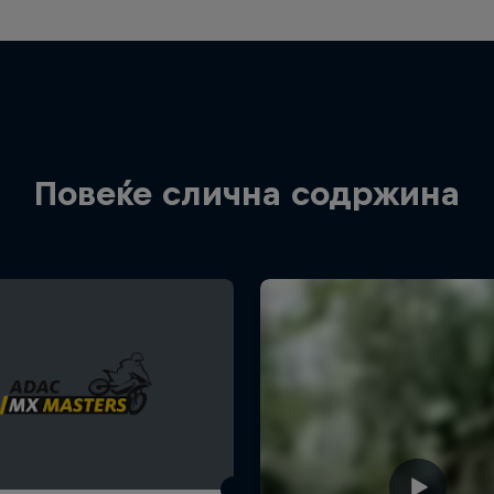
Повеќе слична содржина