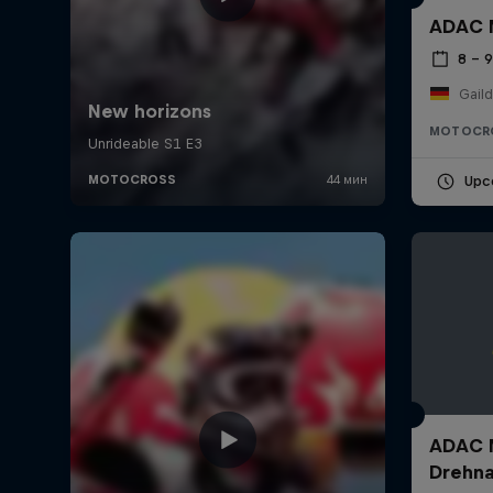
ADAC M
8 – 
Gail
MOTOCR
Upc
ADAC M
Drehn