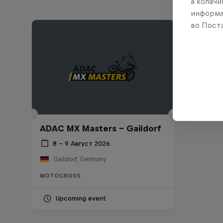
а колачи
информа
во Поста
ADAC MX Masters – Gaildorf
8 – 9 Август 2026
Gaildorf, Germany
MOTOCROSS
Upcoming event