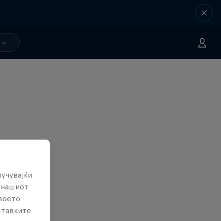
лучувајќи
е нашиот
твоето
ставките