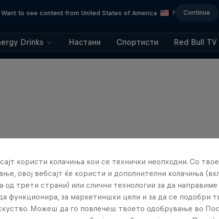
Continue
Want to see content from United States of America
?
nergy Drinks
Настани
Спортисти
Red Bull TV
сајт користи колачиња кои се технички неопходни. Со твое
ње, овој вебсајт ќе користи и дополнителни колачиња (вк
а од трети страни) или слични технологии за да направим
да функционира, за маркетиншки цели и за да се подобри 
искуство. Можеш да го повлечеш твоето одобрување во По