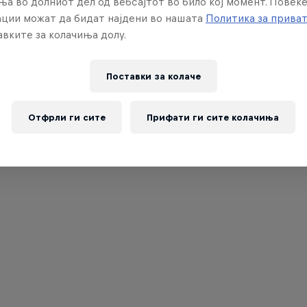
ња во долниот дел од вебсајтот во било кој момент. Повеќ
ции можат да бидат најдени во нашата
Политика за прива
вките за колачиња долу.
Поставки за колачe
Отфрли ги сите
Прифати ги сите колачиња