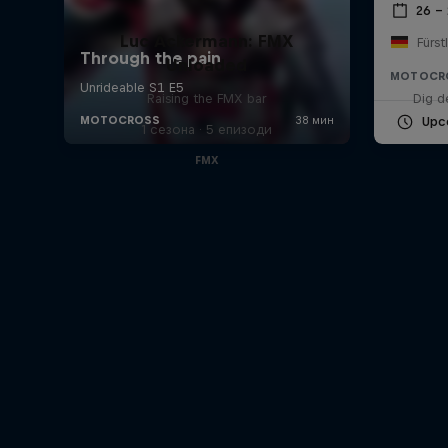
26 –
Luc Ackermann: FMX
Fürst
Unloaded
MOTOCR
Raising the FMX bar
Dig d
Upc
1 сезона · 5 епизоди
FMX