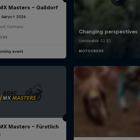
X Masters – Gaildorf
9 Август 2026
dorf, Germany
OSS
oming event
X Masters – Fürstlich
a