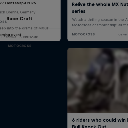
 27 Септември 2026
lich Drehna, Germany
Race Craft
OSS
eep into the drama of MXGP
oming event
1 сезона · 6 епизоди
MOTOCROSS