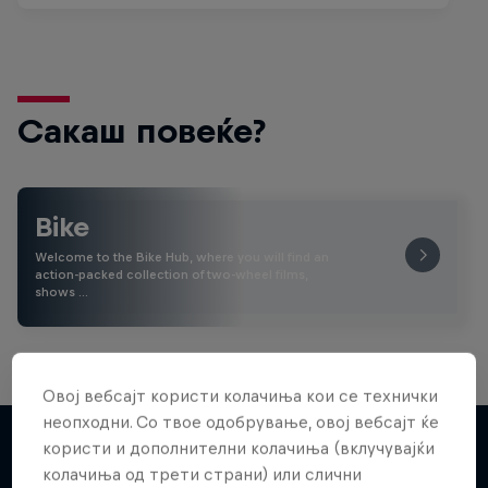
Сакаш повеќе?
Bike
Welcome to the Bike Hub, where you will find an
action-packed collection of two-wheel films,
shows …
Овој вебсајт користи колачиња кои се технички
неопходни. Со твое одобрување, овој вебсајт ќе
користи и дополнителни колачиња (вклучувајќи
колачиња од трети страни) или слични