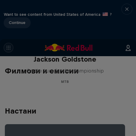
Want to see content from United States of America
?
Continue
The Search for Milliseconds:
Jackson Goldstone
Филмови и емисии
On the hunt for the championship
MTB
Настани