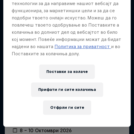
Повеќе слична содржина
технологии за да направиме нашиот вебсајт да
функционира, за маркетиншки цели и за да се
подобри твоето онлајн искуство. Можеш да го
повлечеш твоето одобрување во Поставките а
колачиња во долниот дел од вебсајтот во било
кој момент. Повеќе информации можат да бидат
најдени во нашата
Политика за приватност
и во
Поставките за колачиња долу.
Поставки за колачe
Прифати ги сите колачиња
Отфрли ги сите
Red Bull Rampage
8 – 10 Октомври 2026