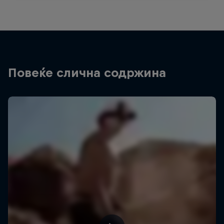
Повеќе слична содржина