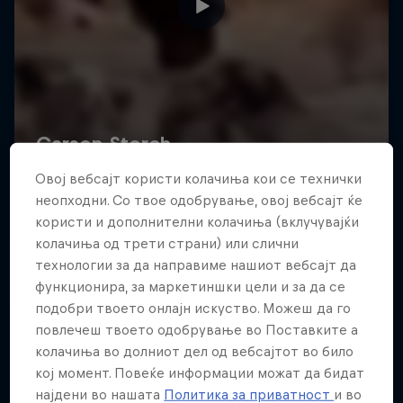
Road to Rampage
Овој вебсајт користи колачиња кои се технички
Riders who challenge MTB's baddest contest
неопходни. Со твое одобрување, овој вебсајт ќе
користи и дополнителни колачиња (вклучувајќи
1 сезона · 5 епизоди
колачиња од трети страни) или слични
MTB
технологии за да направиме нашиот вебсајт да
функционира, за маркетиншки цели и за да се
подобри твоето онлајн искуство. Можеш да го
повлечеш твоето одобрување во Поставките а
колачиња во долниот дел од вебсајтот во било
кој момент. Повеќе информации можат да бидат
најдени во нашата
Политика за приватност
и во