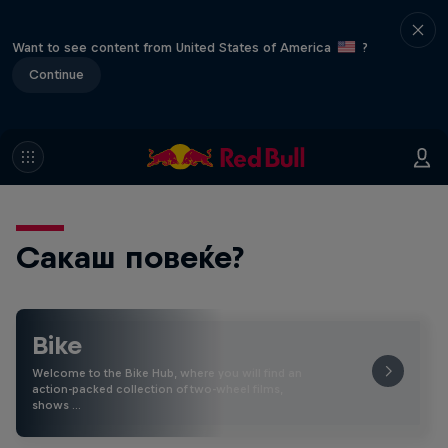
Want to see content from United States of America
?
Continue
Сакаш повеќе?
Bike
Welcome to the Bike Hub, where you will find an
action-packed collection of two-wheel films,
shows …