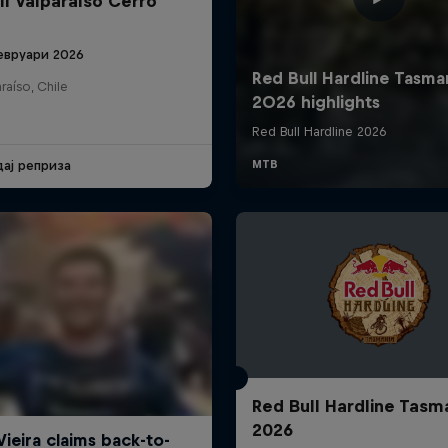
ll Valparaíso Cerro
евруари 2026
raíso, Chile
дај реприза
Red Bull Hardline Tasm
2026