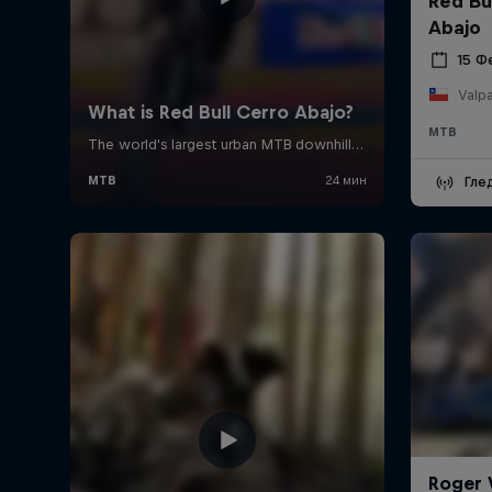
Red Bu
Abajo
15 Ф
Valpa
MTB
Гле