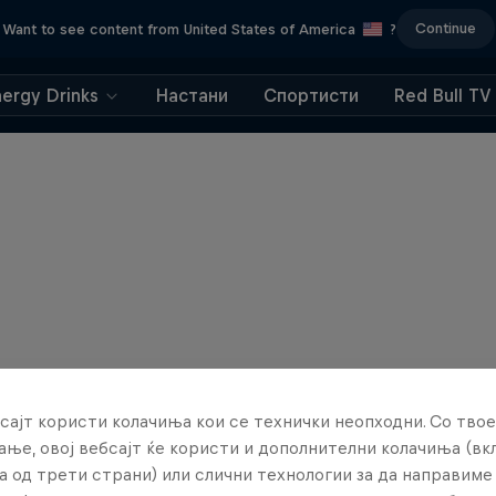
Continue
Want to see content from United States of America
?
nergy Drinks
Настани
Спортисти
Red Bull TV
сајт користи колачиња кои се технички неопходни. Со твое
ње, овој вебсајт ќе користи и дополнителни колачиња (вк
а од трети страни) или слични технологии за да направим