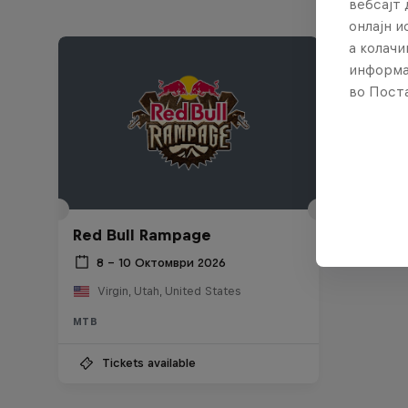
вебсајт 
онлајн 
а колачи
информа
во Поста
Red Bull Rampage
8 – 10 Октомври 2026
Virgin, Utah, United States
MTB
Tickets available