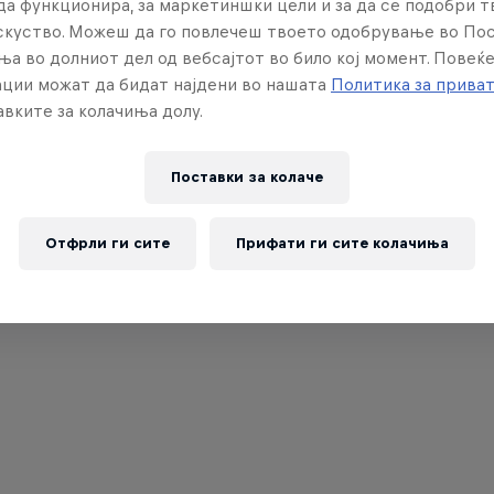
да функционира, за маркетиншки цели и за да се подобри 
искуство. Можеш да го повлечеш твоето одобрување во По
ња во долниот дел од вебсајтот во било кој момент. Повеќ
ции можат да бидат најдени во нашата
Политика за прива
вките за колачиња долу.
Поставки за колачe
Отфрли ги сите
Прифати ги сите колачиња