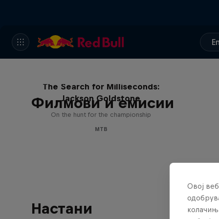
E
The Search for Milliseconds:
Jackson Goldstone
Филмови и емисии
On the hunt for the championship
MTB
Овој веб
одобрува
Настани
колачињ