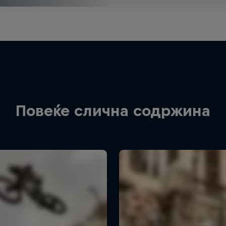
Повеќе слична содржина