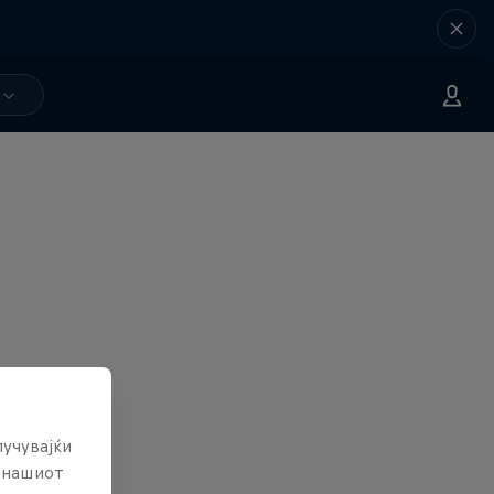
лучувајќи
е нашиот