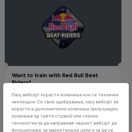
Want to train with Red Bull Beat
Riders?
29 – 30 Јули 2026
Овој вебсајт користи колачиња кои се технички
неопходни. Со твое одобрување, овој вебсајт ќе
Budapest, Hungary
користи и дополнителни колачиња (вклучувајќи
BREAKING
колачиња од трети страни) или слични
технологии за да направиме нашиот вебсајт да
Past event
функционира, за маркетиншки цели и за да се