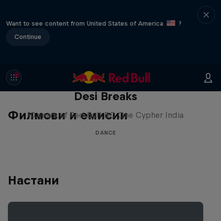
Want to see content from United States of America
?
Continue
Desi Breaks
Филмови и емисии
10 years of Red Bull BC One Cypher India
DANCE
Настани