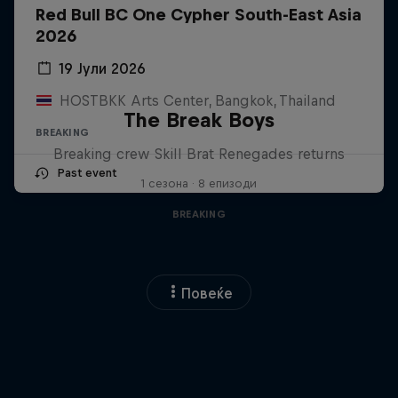
Red Bull BC One Cypher South-East Asia
2026
19 Јули 2026
HOSTBKK Arts Center, Bangkok, Thailand
The Break Boys
BREAKING
Breaking crew Skill Brat Renegades returns
Past event
1 сезона · 8 епизоди
BREAKING
Повеќе