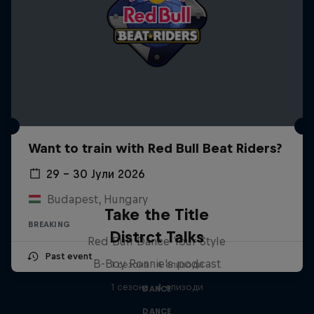
Want to train with Red Bull Beat Riders?
29 – 30 Јули 2026
Budapest, Hungary
Take the Title
BREAKING
Distrct Talks
Red Bull Dance Your Style
Past event
B-Boy Ronnie's podcast
1 сезона · 4 епизоди
1 сезона · 4 епизоди
DANCE
DANCE