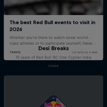
Desi Breaks
10 years of Red Bull BC One Cypher India
DANCE