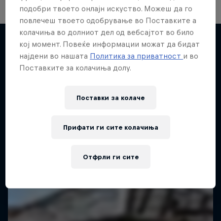
подобри твоето онлајн искуство. Можеш да го
повлечеш твоето одобрување во Поставките а
колачиња во долниот дел од вебсајтот во било
кој момент. Повеќе информации можат да бидат
најдени во нашата
Политика за приватност
и во
Повеќе слична содржина
Поставките за колачиња долу.
Поставки за колачe
Прифати ги сите колачиња
Отфрли ги сите