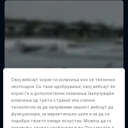
Овој вебсајт користи колачиња кои се технички
неопходни. Со твое одобрување, овој вебсајт ќе
користи и дополнителни колачиња (вклучувајќи
колачиња од трети страни) или слични
технологии за да направиме нашиот вебсајт да
функционира, за маркетиншки цели и за да се
подобри твоето онлајн искуство. Можеш да го
повлечеш твоето одобрување во Поставките а