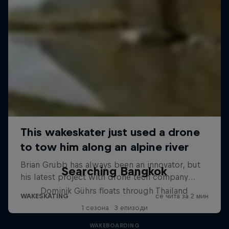
Searching Bangkok
Dominik Gührs floats through Thailand
1 сезона · 3 епизоди
WAKEBOARDING