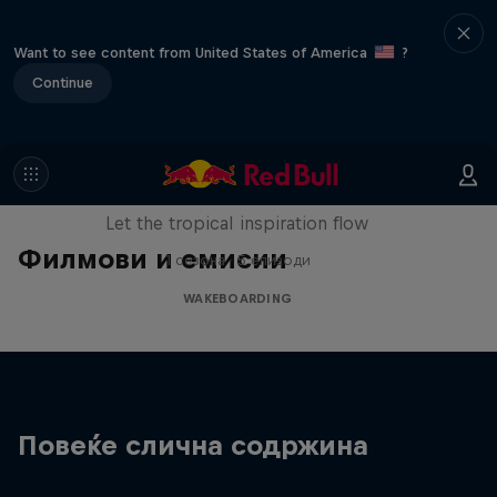
Want to see content from United States of America
?
Continue
Wakecation: Panama
Let the tropical inspiration flow
Филмови и емисии
1 сезона · 5 епизоди
WAKEBOARDING
Повеќе слична содржина