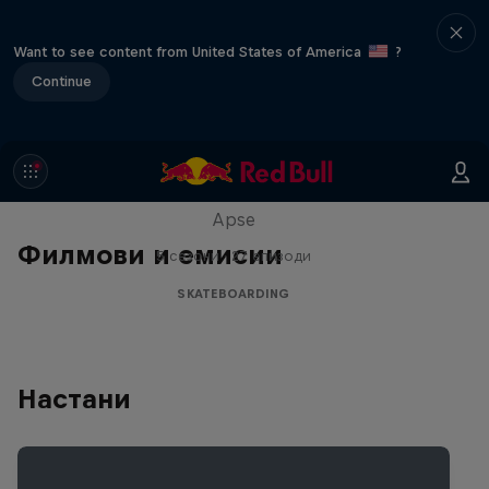
Want to see content from United States of America
?
Continue
Skate Tales
Discover the world of skate with Madars
Apse
Филмови и емисии
5 сезони · 27 епизоди
SKATEBOARDING
Настани