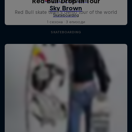
Red Bull Drop In Tour
Red Bull skate team's demo tour of the world
1 сезона · 3 епизоди
SKATEBOARDING