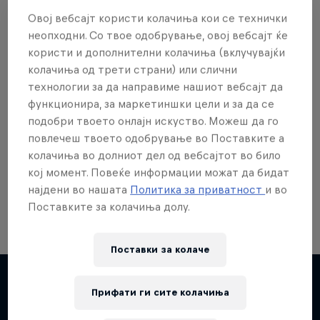
Овој вебсајт користи колачиња кои се технички
неопходни. Со твое одобрување, овој вебсајт ќе
користи и дополнителни колачиња (вклучувајќи
колачиња од трети страни) или слични
Сакаш повеќе?
технологии за да направиме нашиот вебсајт да
функционира, за маркетиншки цели и за да се
подобри твоето онлајн искуство. Можеш да го
повлечеш твоето одобрување во Поставките а
Skateboarding
колачиња во долниот дел од вебсајтот во било
Welcome to the Red Bull Skateboarding hub, your
кој момент. Повеќе информации можат да бидат
source for skateboarding news, videos, rider …
најдени во нашата
Политика за приватност
и во
Поставките за колачиња долу.
Поставки за колачe
Прифати ги сите колачиња
Повеќе слична содржина