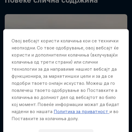
Повеќе слична содржина
Овој вебсајт користи колачиња кои се технички
неопходни. Со твое одобрување, овој вебсајт ќе
користи и дополнителни колачиња (вклучувајќи
колачиња од трети страни) или слични
технологии за да направиме нашиот вебсајт да
функционира, за маркетиншки цели и за да се
подобри твоето онлајн искуство. Можеш да го
повлечеш твоето одобрување во Поставките а
колачиња во долниот дел од вебсајтот во било
кој момент. Повеќе информации можат да бидат
најдени во нашата
Политика за приватност
и во
Поставките за колачиња долу.