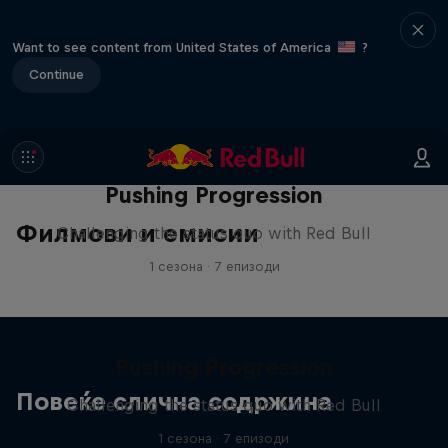
Want to see content from United States of America
?
Continue
Pushing Progression
Филмови и емисии
Challenging the status quo with Red Bull
1 сезона · 7 епизоди
Pushing Progression
Повеќе слична содржина
Challenging the status quo with Red Bull
1 сезона · 7 епизоди