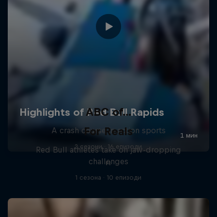
ABC of...
For Reals
A crash course in action sports
2 сезони · 16 епизоди
Red Bull athletes take on jaw-dropping
challenges
F1
1 сезона · 10 епизоди