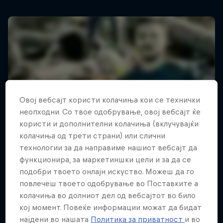
Овој вебсајт користи колачиња кои се технички
неопходни. Со твое одобрување, овој вебсајт ќе
користи и дополнителни колачиња (вклучувајќи
колачиња од трети страни) или слични
технологии за да направиме нашиот вебсајт да
функционира, за маркетиншки цели и за да се
подобри твоето онлајн искуство. Можеш да го
повлечеш твоето одобрување во Поставките а
колачиња во долниот дел од вебсајтот во било
кој момент. Повеќе информации можат да бидат
најдени во нашата
Политика за приватност
и во