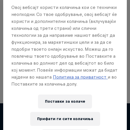
Овој вебсајт користи колачиња кои се технички
неопходни. Со твое одобрување, овој вебсајт ќе
користи и дополнителни колачиња (вклучувајќи
колачиња од трети страни) или слични
Сакаш повеќе?
технологии за да направиме нашиот вебсајт да
функционира, за маркетиншки цели и за да се
подобри твоето онлајн искуство. Можеш да го
повлечеш твоето одобрување во Поставките а
Red Bull Motorsports
колачиња во долниот дел од вебсајтот во било
On track and off road, on two wheels or four - this
кој момент. Повеќе информации можат да бидат
is your home for Red Bull Motorsports. Watch …
најдени во нашата
Политика за приватност
и во
Поставките за колачиња долу.
Поставки за колачe
F1 Car Returns to India
Прифати ги сите колачиња
The 2012 Indian GP-winning car in action at
Повеќе слична содржина
Buddh