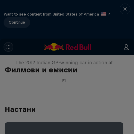
Want to see content from United States of America
?
Continue
F1 Car Returns to India
The 2012 Indian GP-winning car in action at
Филмови и емисии
Buddh
F1
Настани