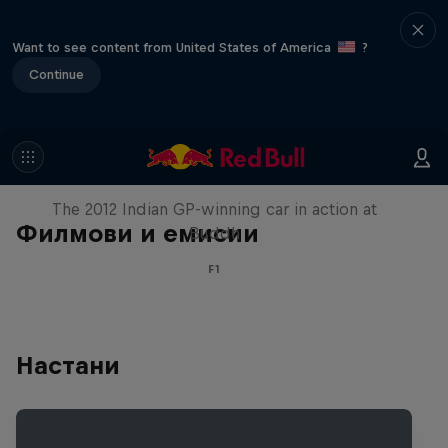
Want to see content from United States of America
?
Continue
F1 Car Returns to India
The 2012 Indian GP-winning car in action at
Филмови и емисии
Buddh
F1
Настани