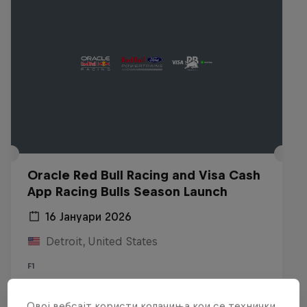
Oracle Red Bull Racing and Visa Cash
App Racing Bulls Season Launch
16 Јануари 2026
Detroit, United States
F1
Гледај реприза
Овој вебсајт користи колачиња кои се технички