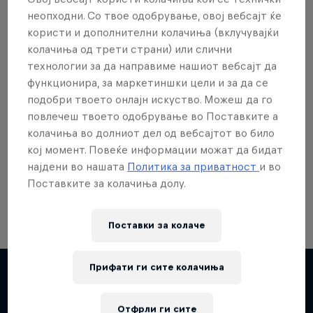
неопходни. Со твое одобрување, овој вебсајт ќе
користи и дополнителни колачиња (вклучувајќи
колачиња од трети страни) или слични
технологии за да направиме нашиот вебсајт да
Сакаш повеќе?
функционира, за маркетиншки цели и за да се
подобри твоето онлајн искуство. Можеш да го
повлечеш твоето одобрување во Поставките а
колачиња во долниот дел од вебсајтот во било
Red Bull Motorsports
кој момент. Повеќе информации можат да бидат
најдени во нашата
Политика за приватност
и во
On track and off road, on two wheels or four - this
is your home for Red Bull Motorsports. Watch …
Поставките за колачиња долу.
Поставки за колачe
F1 Car Returns to India
Прифати ги сите колачиња
The 2012 Indian GP-winning car in action at
Chasing RB7
Повеќе слична содржина
Отфрли ги сите
Buddh