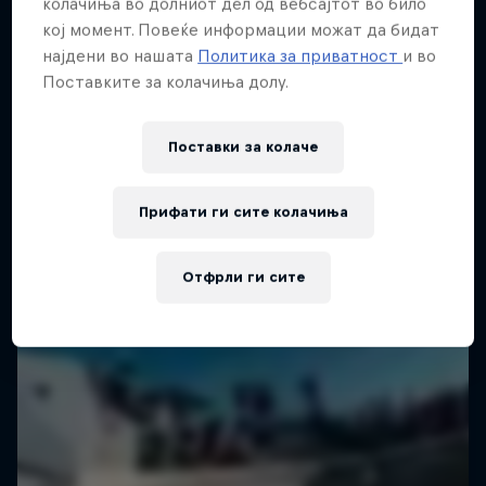
колачиња во долниот дел од вебсајтот во било
кој момент. Повеќе информации можат да бидат
најдени во нашата
Политика за приватност
и во
Поставките за колачиња долу.
Поставки за колачe
Прифати ги сите колачиња
Отфрли ги сите