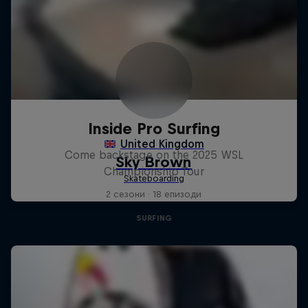
Inside Pro Surfing
Come backstage on the 2025 WSL
Championship Tour
2 сезони · 18 епизоди
SURFING