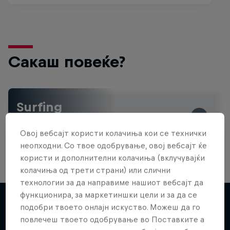
Сакаш повеќе?
Surfing
Welcome to the Surf Hub, where you will find a rip-
roaring collection of surf films, shows and …
Овој вебсајт користи колачиња кои се технички
неопходни. Со твое одобрување, овој вебсајт ќе
користи и дополнителни колачиња (вклучувајќи
колачиња од трети страни) или слични
технологии за да направиме нашиот вебсајт да
функционира, за маркетиншки цели и за да се
подобри твоето онлајн искуство. Можеш да го
повлечеш твоето одобрување во Поставките а
Повеќе слична содржина