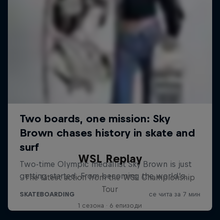
WSL Replay
The latest action from the WSL Championship
Tour
1 сезона · 6 епизоди