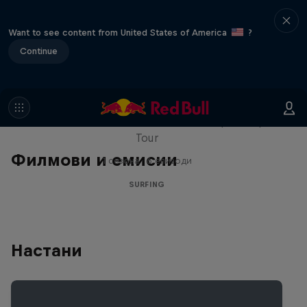
Want to see content from United States of America
?
Continue
WSL Replay
The latest action from the WSL Championship
Tour
Филмови и емисии
1 сезона · 6 епизоди
SURFING
Настани