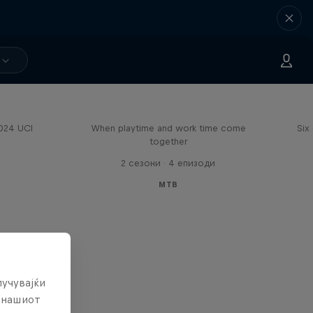
Aaron Gwin's Off Season
2024 UCI
When playtime and work time come
Six
together
2 сезони · 4 епизоди
MTB
лучувајќи
е нашиот