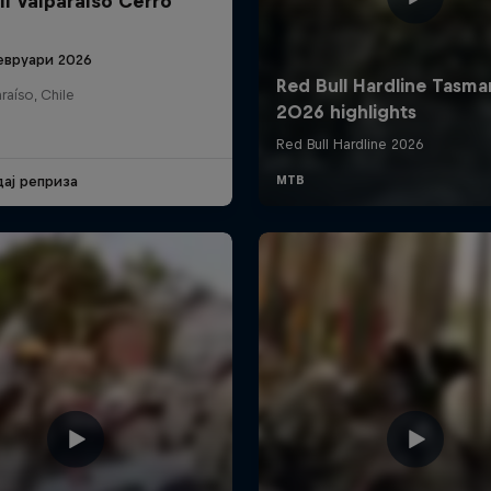
ll Valparaíso Cerro
евруари 2026
raíso, Chile
дај реприза