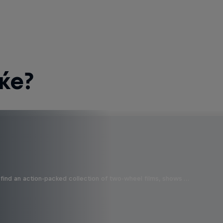
ќе?
find an action-packed collection of two-wheel films, shows …