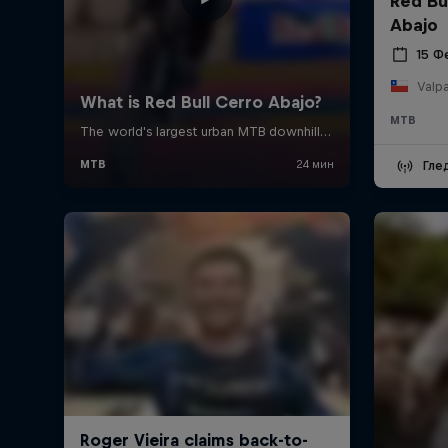
Red Bu
Abajo
15 Ф
Valpa
MTB
Гле