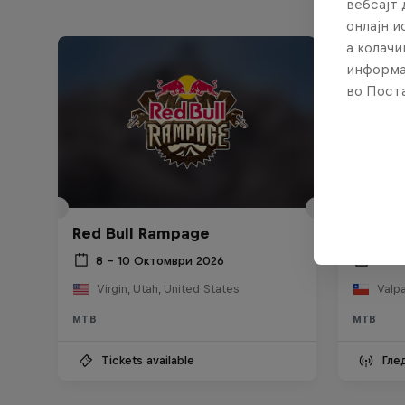
вебсајт 
онлајн 
а колачи
информа
во Поста
Red Bu
Red Bull Rampage
Abajo
8 – 10 Октомври 2026
15 Ф
Virgin, Utah, United States
Valpa
MTB
MTB
Tickets available
Гле