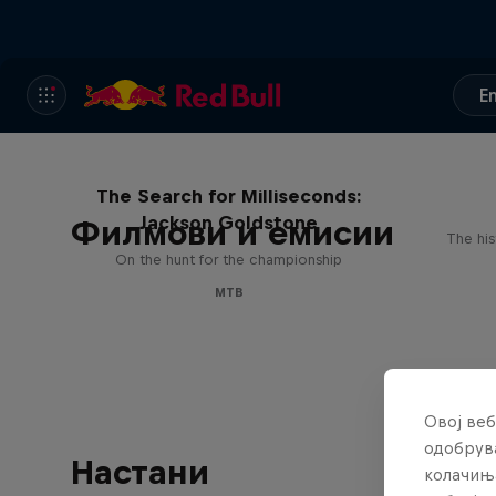
E
The Search for Milliseconds:
Jackson Goldstone
Филмови и емисии
The his
On the hunt for the championship
MTB
Овој веб
одобрува
Настани
колачињ