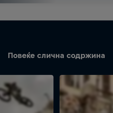
Повеќе слична содржина