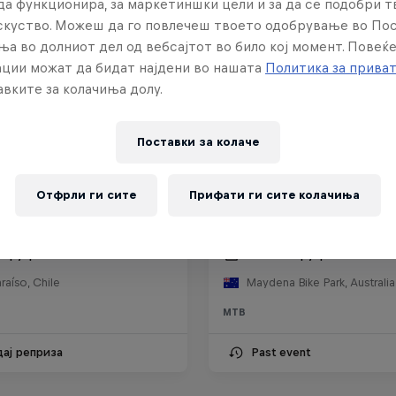
да функционира, за маркетиншки цели и за да се подобри 
искуство. Можеш да го повлечеш твоето одобрување во По
ња во долниот дел од вебсајтот во било кој момент. Повеќ
ции можат да бидат најдени во нашата
Политика за прива
вките за колачиња долу.
Поставки за колачe
Отфрли ги сите
Прифати ги сите колачиња
ll Valparaíso Cerro
Red Bull Hardline Tasm
2026
евруари 2026
7 – 8 Февруари 2026
raíso, Chile
Maydena Bike Park, Australia
MTB
дај реприза
Past event