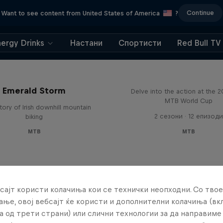
Continue
Want to see content from United States of America
?
nergy Drinks
Настани
Спортисти
Red Bull TV
Beyond the Line
Emerald Storm
Delve into the action at the 
MTB World Cup
tory of Irish downhill mountain
2 сезони · 12 епизоди
biking
MTB
MTB
сајт користи колачиња кои се технички неопходни. Со твое
ње, овој вебсајт ќе користи и дополнителни колачиња (вк
а од трети страни) или слични технологии за да направим