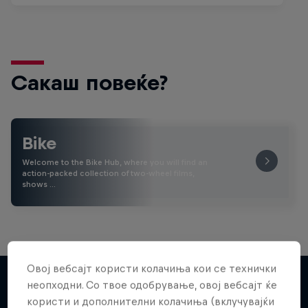
Сакаш повеќе?
Bike
Welcome to the Bike Hub, where you will find an
action-packed collection of two-wheel films,
shows …
Овој вебсајт користи колачиња кои се технички
неопходни. Со твое одобрување, овој вебсајт ќе
користи и дополнителни колачиња (вклучувајќи