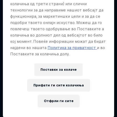
Повеќе слична содржина
колачиња од трети страни) или слични
технологии за да направиме нашиот вебсајт да
функционира, за маркетиншки цели и за да се
подобри твоето онлајн искуство. Можеш да го
повлечеш твоето одобрување во Поставките а
колачиња во долниот дел од вебсајтот во било
кој момент. Повеќе информации можат да бидат
најдени во нашата
Политика за приватност
и во
Поставките за колачиња долу.
Поставки за колачe
Прифати ги сите колачиња
Отфрли ги сите