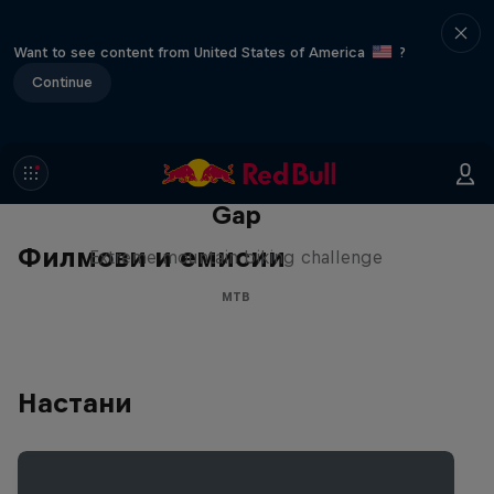
Want to see content from United States of America
?
Continue
Matt Jones: The Impossible
Gap
Филмови и емисии
Extreme mountain biking challenge
MTB
Настани