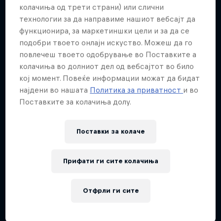
Повеќе слична содржина
колачиња од трети страни) или слични
технологии за да направиме нашиот вебсајт да
функционира, за маркетиншки цели и за да се
подобри твоето онлајн искуство. Можеш да го
повлечеш твоето одобрување во Поставките а
колачиња во долниот дел од вебсајтот во било
кој момент. Повеќе информации можат да бидат
најдени во нашата
Политика за приватност
и во
Поставките за колачиња долу.
Поставки за колачe
Прифати ги сите колачиња
Отфрли ги сите