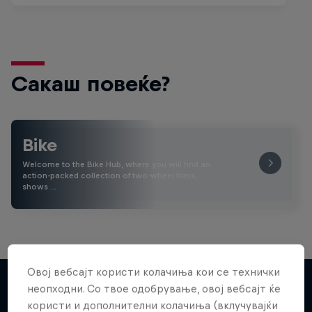
Сакаш повеќе?
Bike
Welcome to the Bike Hub, where you will find an
action-packed collection of two-wheel films,
shows …
Овој вебсајт користи колачиња кои се технички
неопходни. Со твое одобрување, овој вебсајт ќе
користи и дополнителни колачиња (вклучувајќи