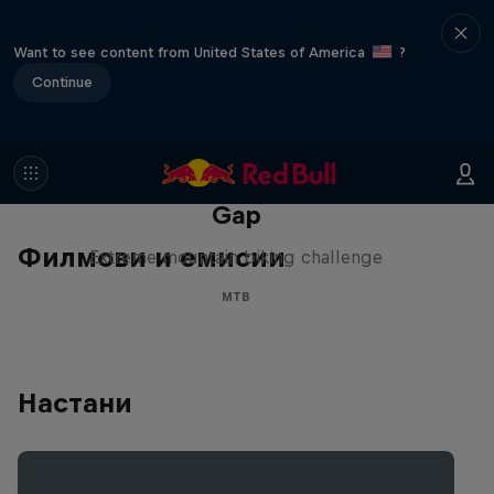
Want to see content from United States of America
?
Continue
Matt Jones: The Impossible
Gap
Филмови и емисии
Extreme mountain biking challenge
MTB
Настани