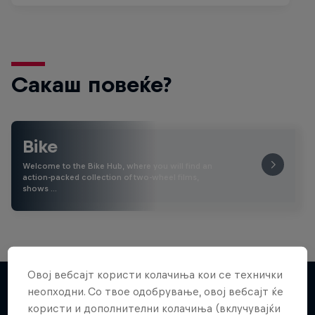
Сакаш повеќе?
Bike
Welcome to the Bike Hub, where you will find an
action-packed collection of two-wheel films,
shows …
Овој вебсајт користи колачиња кои се технички
неопходни. Со твое одобрување, овој вебсајт ќе
користи и дополнителни колачиња (вклучувајќи