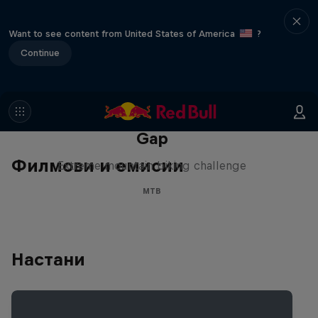
Want to see content from United States of America
?
Continue
Matt Jones: The Impossible
Gap
Филмови и емисии
Extreme mountain biking challenge
MTB
Настани