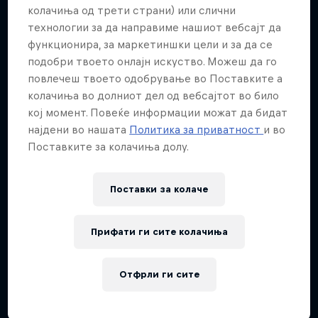
Повеќе слична содржина
колачиња од трети страни) или слични
технологии за да направиме нашиот вебсајт да
функционира, за маркетиншки цели и за да се
подобри твоето онлајн искуство. Можеш да го
повлечеш твоето одобрување во Поставките а
колачиња во долниот дел од вебсајтот во било
кој момент. Повеќе информации можат да бидат
најдени во нашата
Политика за приватност
и во
Поставките за колачиња долу.
Поставки за колачe
Прифати ги сите колачиња
Отфрли ги сите
Red Bull District Ride
25 Јули 2026