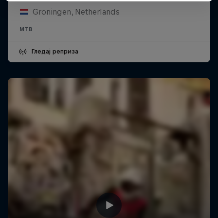
Groningen, Netherlands
MTB
Гледај реприза