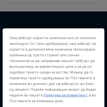
Повеќе слична содржина
Овој вебсајт користи колачиња кои се технички
неопходни. Со твое одобрување, овој вебсајт ќе
користи и дополнителни колачиња (вклучувајќи
колачиња од трети страни) или слични
технологии за да направиме нашиот вебсајт да
функционира, за маркетиншки цели и за да се
подобри твоето онлајн искуство. Можеш да го
повлечеш твоето одобрување во Поставките а
колачиња во долниот дел од вебсајтот во било
кој момент. Повеќе информации можат да бидат
најдени во нашата
Политика за приватност
и во
Поставките за колачиња долу.