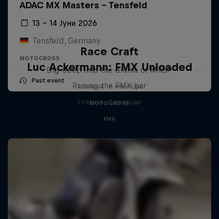
ADAC MX Masters – Tensfeld
13 – 14 Јуни 2026
Tensfeld, Germany
Race Craft
MOTOCROSS
Luc Ackermann: FMX Unloaded
Dig deep into the drama of MXGP
Past event
Raising the FMX bar
1 сезона · 6 епизоди
1 сезона · 5 епизоди
MOTOCROSS
FMX