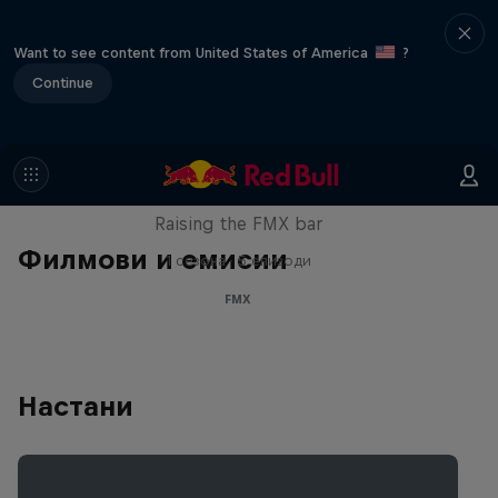
Want to see content from United States of America
?
Continue
Luc Ackermann: FMX Unloaded
Raising the FMX bar
Филмови и емисии
1 сезона · 5 епизоди
FMX
Настани