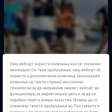
Овој вебсајт користи колачиња кои се технички
неопходни. Со твое одобрување, овој вебсајт ќе
користи и дополнителни колачиња (вклучувајќи
колачиња од трети страни) или слични
технологии за да направиме нашиот вебсајт да
функционира, за маркетиншки цели и за да се
подобри твоето онлајн искуство. Можеш да го
повлечеш твоето одобрување во Поставките а
колачиња во долниот дел од вебсајтот во било