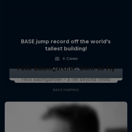
BASE jump record off the world’s
tallest building!
4 Слики
Felix Baumgartner: Born to Fly
BASE JUMPING
Felix Baumgartner – a life beyond limits
BASE JUMPING