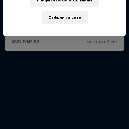
Прифати ги сите колачиња
Отфрли ги сите