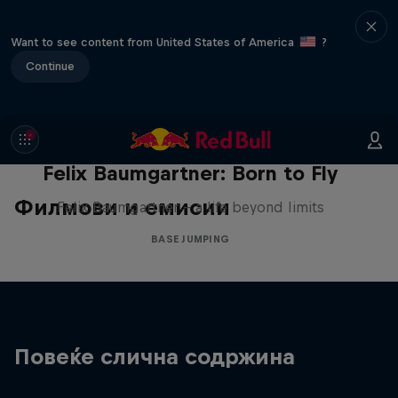
Want to see content from United States of America
?
Continue
Felix Baumgartner: Born to Fly
Филмови и емисии
Felix Baumgartner – a life beyond limits
BASE JUMPING
Повеќе слична содржина