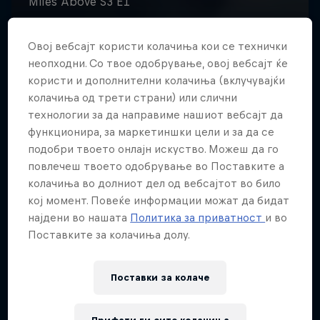
Овој вебсајт користи колачиња кои се технички
неопходни. Со твое одобрување, овој вебсајт ќе
користи и дополнителни колачиња (вклучувајќи
колачиња од трети страни) или слични
технологии за да направиме нашиот вебсајт да
функционира, за маркетиншки цели и за да се
подобри твоето онлајн искуство. Можеш да го
повлечеш твоето одобрување во Поставките а
колачиња во долниот дел од вебсајтот во било
кој момент. Повеќе информации можат да бидат
најдени во нашата
Политика за приватност
и во
Поставките за колачиња долу.
Поставки за колачe