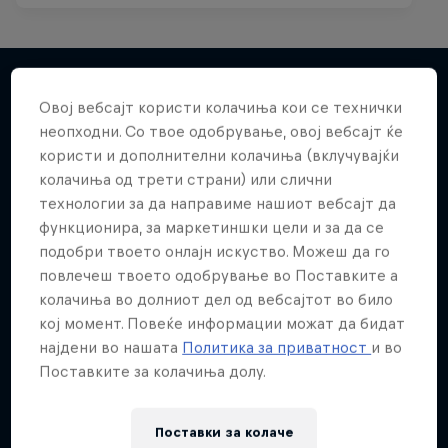
Овој вебсајт користи колачиња кои се технички
Повеќе слична содржина
неопходни. Со твое одобрување, овој вебсајт ќе
користи и дополнителни колачиња (вклучувајќи
колачиња од трети страни) или слични
технологии за да направиме нашиот вебсајт да
функционира, за маркетиншки цели и за да се
подобри твоето онлајн искуство. Можеш да го
повлечеш твоето одобрување во Поставките а
колачиња во долниот дел од вебсајтот во било
кој момент. Повеќе информации можат да бидат
најдени во нашата
Политика за приватност
и во
Поставките за колачиња долу.
Поставки за колачe