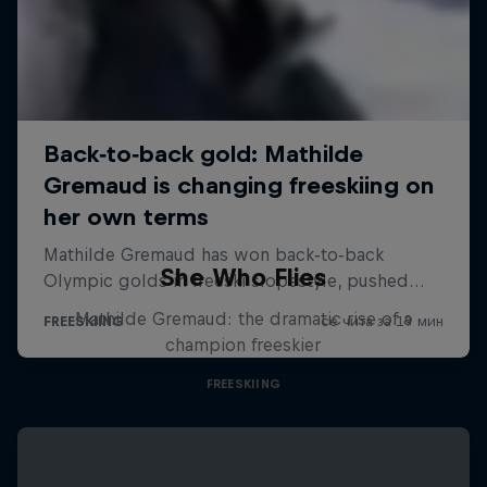
She Who Flies
Mathilde Gremaud: the dramatic rise of a
champion freeskier
FREESKIING