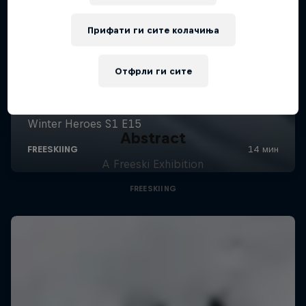
Прифати ги сите колачиња
Отфрли ги сите
Abstract
A Freeski Exhibition
FREESKIING