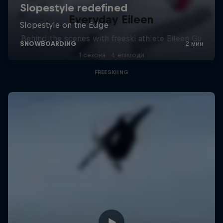
Everyday Eileen
Behind the scenes with freeski athlete Eileen Gu
1 сезона · 4 епизоди
FREESKIING