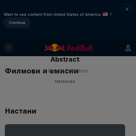
Want to see content from United States of America
?
Continue
Abstract
Филмови и емисии
A Freeski Exhibition
FREESKIING
Настани