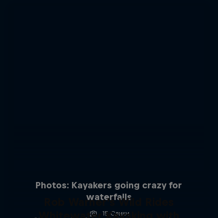
Photos: Kayakers going crazy for
waterfalls
Rob Warner’s Wild Rides
Whitewater Kayaking with
15 Слики