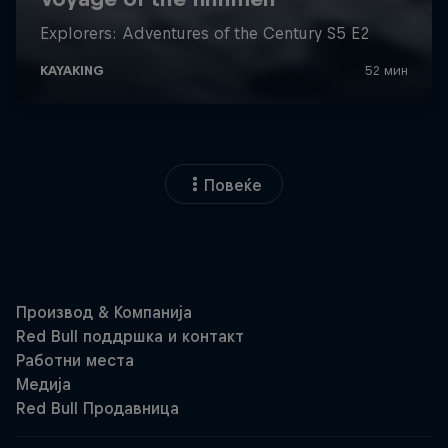
Повеќе