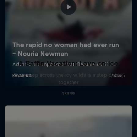
A Baffin Vacation: Love on Ice
Every step across the icy wilds is a step closer
together
SKIING