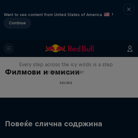
Want to see content from United States of America
?
Continue
A Baffin Vacation: Love on Ice
Every step across the icy wilds is a step
Филмови и емисии
closer together
SKIING
Повеќе слична содржина