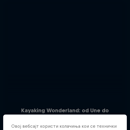
Kayaking Wonderland: od Une do
Jadranskog mora
Овој вебсајт користи колачиња кои се технички
34 Слики