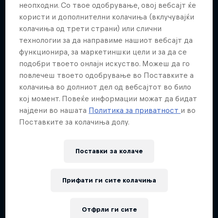
неопходни. Со твое одобрување, овој вебсајт ќе
KAYAKING
користи и дополнителни колачиња (вклучувајќи
колачиња од трети страни) или слични
технологии за да направиме нашиот вебсајт да
функционира, за маркетиншки цели и за да се
подобри твоето онлајн искуство. Можеш да го
повлечеш твоето одобрување во Поставките а
колачиња во долниот дел од вебсајтот во било
кој момент. Повеќе информации можат да бидат
најдени во нашата
Политика за приватност
и во
Поставките за колачиња долу.
Поставки за колачe
Прифати ги сите колачиња
Отфрли ги сите