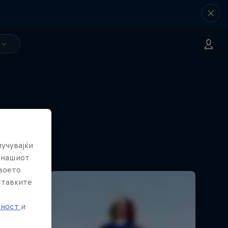
лучувајќи
е нашиот
твоето
ставките
е
тност
и