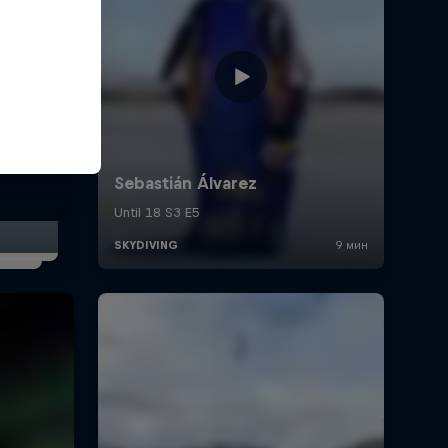
 among
rs