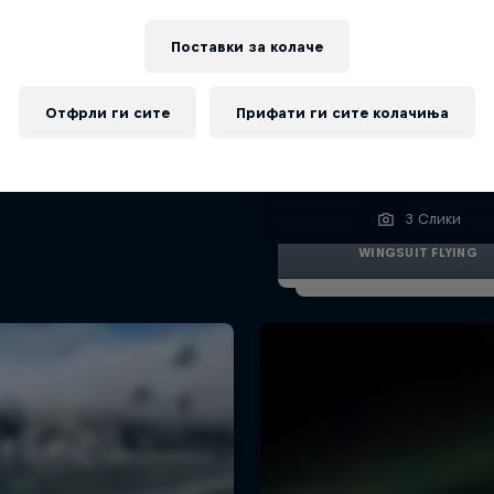
Поставки за колачe
Отфрли ги сите
Прифати ги сите колачиња
Watch these guys fly
the shooting sta
3 Слики
WINGSUIT FLYING