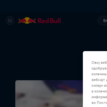
E
Овој веб
The wo
одобрува
колачињ
вебсајт 
онлајн 
а колачи
информа
во Поста