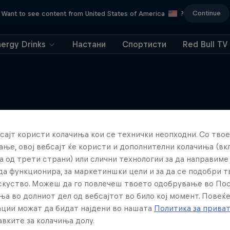
Continue
Want to see content from United States of America
?
nergy Drinks
Настани
Спортисти
Red Bull TV
Miles Above
Повеќе слична содржина
сајт користи колачиња кои се технички неопходни. Со твое
rld’s most elite skydive team
ње, овој вебсајт ќе користи и дополнителни колачиња (вк
3 сезони · 24 епизоди
а од трети страни) или слични технологии за да направим
SKYDIVING
да функционира, за маркетиншки цели и за да се подобри 
искуство. Можеш да го повлечеш твоето одобрување во По
ња во долниот дел од вебсајтот во било кој момент. Повеќ
ции можат да бидат најдени во нашата
Политика за прива
вките за колачиња долу.