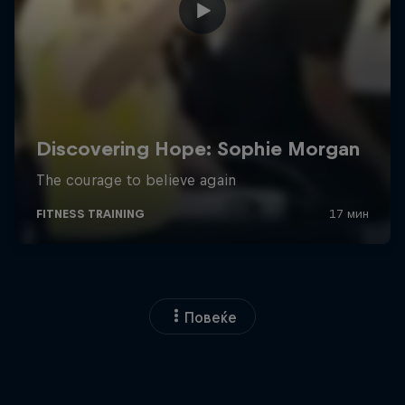
Повеќе