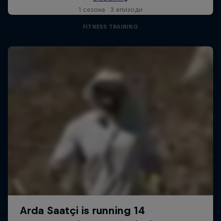
1 сезона · 3 епизоди
FITNESS TRAINING