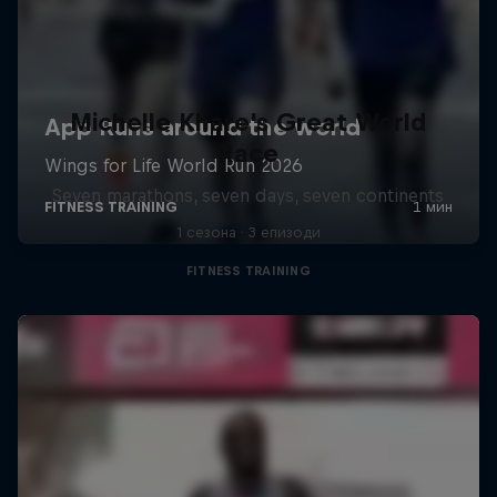
Michelle Khare's Great World
Race
Seven marathons, seven days, seven continents
1 сезона · 3 епизоди
FITNESS TRAINING