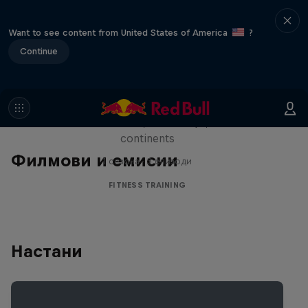
Want to see content from United States of America
?
Continue
Michelle Khare's Great World
Race
Seven marathons, seven days, seven
continents
Филмови и емисии
1 сезона · 3 епизоди
FITNESS TRAINING
Настани