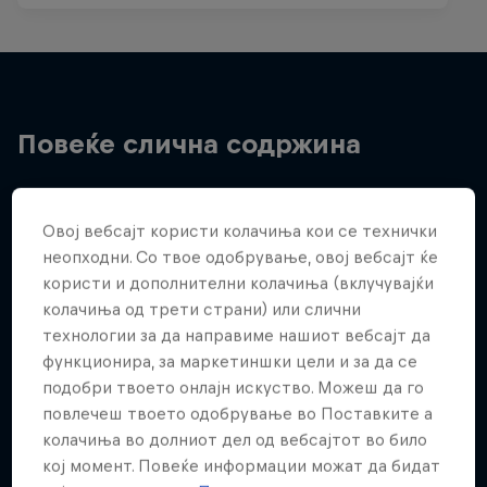
Повеќе слична содржина
Овој вебсајт користи колачиња кои се технички
неопходни. Со твое одобрување, овој вебсајт ќе
користи и дополнителни колачиња (вклучувајќи
колачиња од трети страни) или слични
технологии за да направиме нашиот вебсајт да
функционира, за маркетиншки цели и за да се
подобри твоето онлајн искуство. Можеш да го
повлечеш твоето одобрување во Поставките а
колачиња во долниот дел од вебсајтот во било
кој момент. Повеќе информации можат да бидат