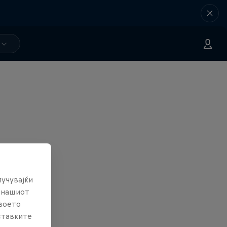
лучувајќи
е нашиот
твоето
ставките