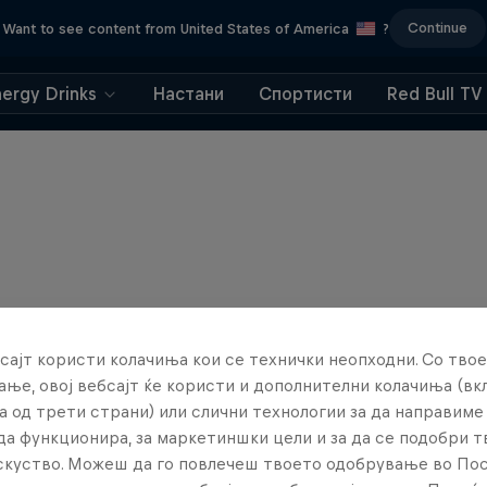
Continue
Want to see content from United States of America
?
nergy Drinks
Настани
Спортисти
Red Bull TV
сајт користи колачиња кои се технички неопходни. Со твое
ње, овој вебсајт ќе користи и дополнителни колачиња (вк
а од трети страни) или слични технологии за да направим
да функционира, за маркетиншки цели и за да се подобри 
искуство. Можеш да го повлечеш твоето одобрување во По