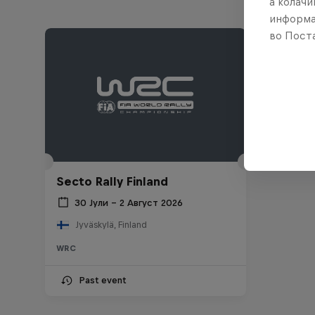
а колачи
информа
во Поста
Secto Rally Finland
30 Јули – 2 Август 2026
Jyväskylä, Finland
WRC
Past event