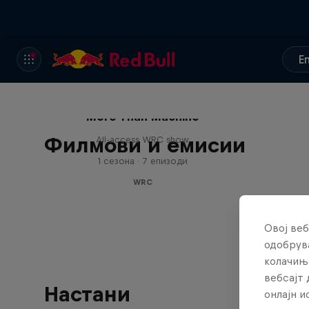
E
More Than Machine
Филмови и емисии
All-access WRC show
1 сезона · 7 епизоди
WRC
Овој веб
одобрува
колачињ
вебсајт 
Настани
онлајн 