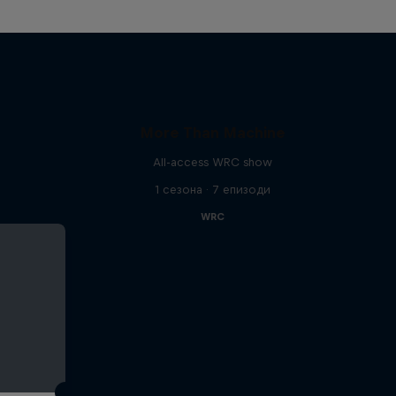
More Than Machine
All-access WRC show
1 сезона · 7 епизоди
WRC