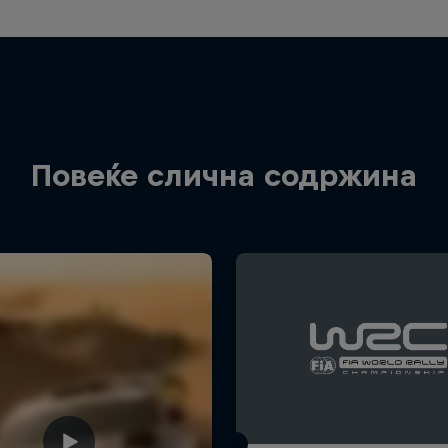
Повеќе слична содржина