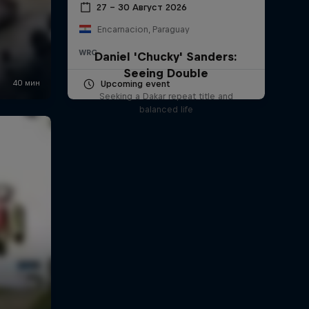
27 – 30 Август 2026
Encarnacion, Paraguay
WRC
Daniel 'Chucky' Sanders:
Seeing Double
Upcoming event
Seeking a Dakar repeat title and
balanced life