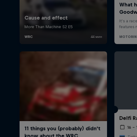
Delfi R
16 – 
Tartu