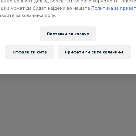
ња во долниот дел од вебсајтот во било кој момент. Повеќ
ции можат да бидат најдени во нашата
Политика за прива
вките за колачиња долу.
Поставки за колачe
Отфрли ги сите
Прифати ги сите колачиња