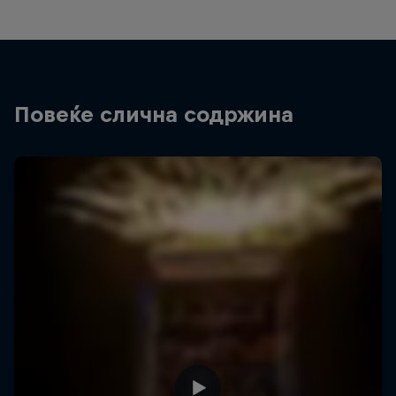
Повеќе слична содржина