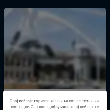
Овој вебсајт користи колачиња кои се технички
неопходни. Со твое одобрување, овој вебсајт ќе