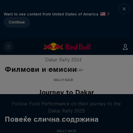
Want to see content from United States of America
?
Continue
Dakar: In the Dust
Dakar Rally 2024
Филмови и емисии
1 сезона · 8 епизоди
RALLY RAID
Journey to Dakar
Follow Ford Performance on their journey to the
Dakar Rally 2025
Повеќе слична содржина
1 сезона · 4 епизоди
RALLY RAID