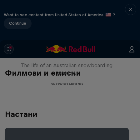
Want to see content from United States of America
?
Continue
Volare: Valentino Guseli
The life of an Australian snowboarding
Филмови и емисии
prodigy
SNOWBOARDING
Настани