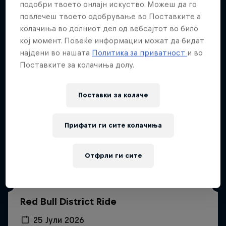
Повеќе слична содржина
подобри твоето онлајн искуство. Можеш да го
повлечеш твоето одобрување во Поставките а
колачиња во долниот дел од вебсајтот во било
кој момент. Повеќе информации можат да бидат
најдени во нашата
Политика за приватност
и во
Поставките за колачиња долу.
Поставки за колачe
Прифати ги сите колачиња
Отфрли ги сите
Red Bull District Ride
25 Јули 2026