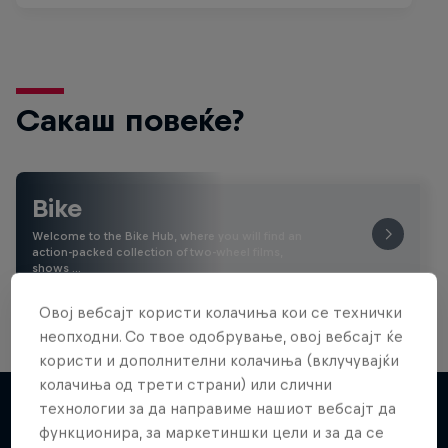
Сакаш повеќе?
Bike
Welcome to the Bike Hub, where you will find an
action-packed collection of two-wheel films,
shows …
Овој вебсајт користи колачиња кои се технички
неопходни. Со твое одобрување, овој вебсајт ќе
користи и дополнителни колачиња (вклучувајќи
колачиња од трети страни) или слични
технологии за да направиме нашиот вебсајт да
функционира, за маркетиншки цели и за да се