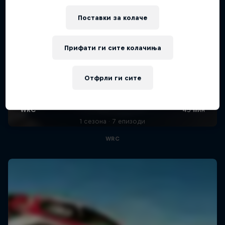
Поставки за колачe
Прифати ги сите колачиња
Отфрли ги сите
More Than Machine
All-access WRC show
1 сезона · 7 епизоди
WRC