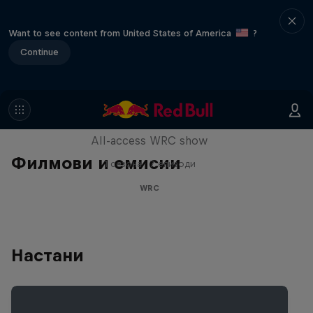
Want to see content from United States of America
?
Continue
More Than Machine
All-access WRC show
Филмови и емисии
1 сезона · 7 епизоди
WRC
Настани