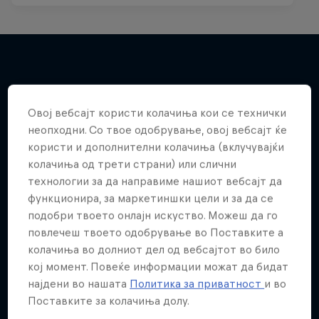
Повеќе слична содржина
Овој вебсајт користи колачиња кои се технички
неопходни. Со твое одобрување, овој вебсајт ќе
користи и дополнителни колачиња (вклучувајќи
колачиња од трети страни) или слични
технологии за да направиме нашиот вебсајт да
функционира, за маркетиншки цели и за да се
подобри твоето онлајн искуство. Можеш да го
повлечеш твоето одобрување во Поставките а
колачиња во долниот дел од вебсајтот во било
кој момент. Повеќе информации можат да бидат
најдени во нашата
Политика за приватност
и во
Поставките за колачиња долу.