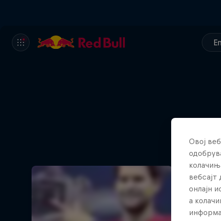
E
Овој веб
одобрува
колачињ
вебсајт 
онлајн 
а колачи
информа