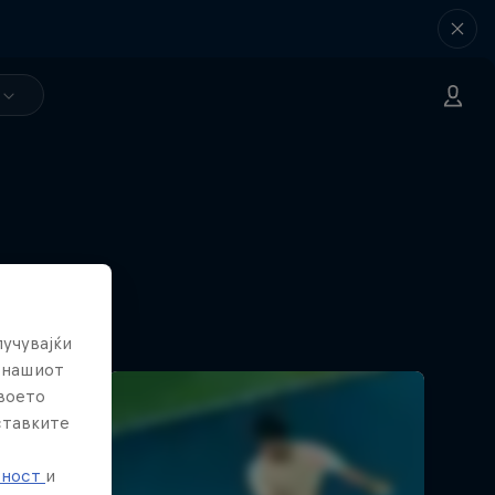
лучувајќи
е нашиот
твоето
ставките
е
тност
и