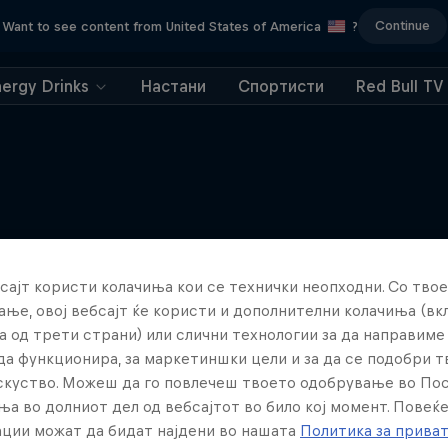
Continue
Want to see content from United States of America
?
nergy Drinks
Настани
Спортисти
Red Bull TV
Повеќе слична содржина
сајт користи колачиња кои се технички неопходни. Со твое
ње, овој вебсајт ќе користи и дополнителни колачиња (вк
а од трети страни) или слични технологии за да направим
да функционира, за маркетиншки цели и за да се подобри 
искуство. Можеш да го повлечеш твоето одобрување во По
ња во долниот дел од вебсајтот во било кој момент. Повеќ
ции можат да бидат најдени во нашата
Политика за прива