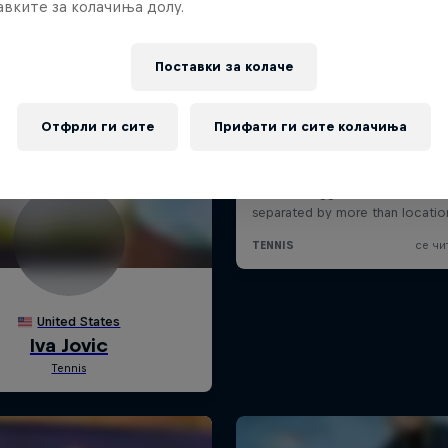
вките за колачиња долу.
Поставки за колачe
Отфрли ги сите
Прифати ги сите колачиња