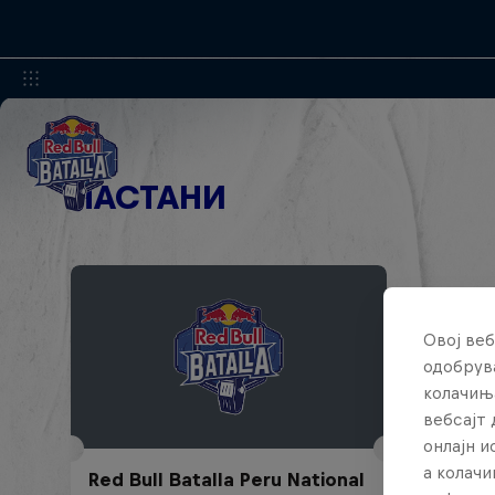
НАСТАНИ
Овој веб
одобрува
колачињ
вебсајт 
онлајн 
а колачи
Red Bull Batalla Peru National