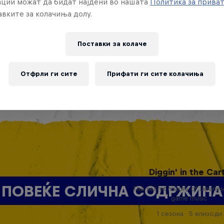
ции можат да бидат најдени во нашата
Политика за прива
вките за колачиња долу.
Поставки за колачe
Отфрли ги сите
Прифати ги сите колачиња
Diggin' in the Car
ПОВЕЌЕ СЛИЧНА СОДРЖИНА
The secret history of Japane
game music
1 сезона · 5 епизоди