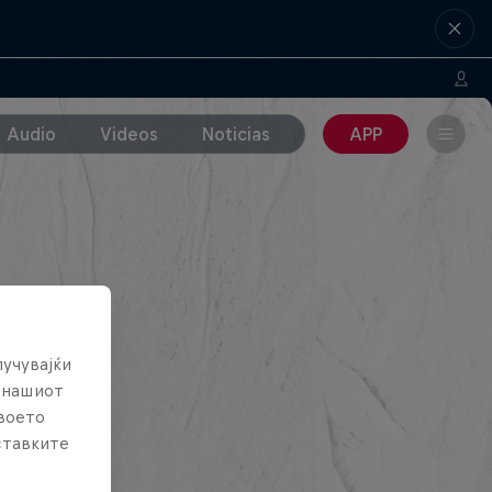
Audio
Videos
Noticias
APP
лучувајќи
е нашиот
твоето
ставките
е