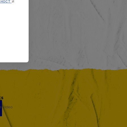
тност
и
ts
se video