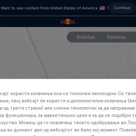
Continue
Want to see content from United States of America
?
Artistas
Eventos
сајт користи колачиња кои се технички неопходни. Со твое
ње, овој вебсајт ќе користи и дополнителни колачиња (вк
а од трети страни) или слични технологии за да направим
да функционира, за маркетиншки цели и за да се подобри 
искуство. Можеш да го повлечеш твоето одобрување во По
ња во долниот дел од вебсајтот во било кој момент. Повеќ