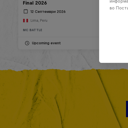
информа
Final 2026
во Поста
12 Септември 2026
Lima, Peru
MC BATTLE
Upcoming event