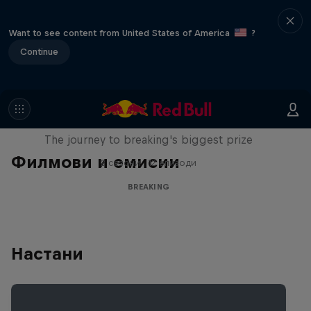
Want to see content from United States of America
?
Continue
Route to Red Bull BC One
The journey to breaking's biggest prize
Филмови и емисии
2 сезони · 12 епизоди
BREAKING
Настани