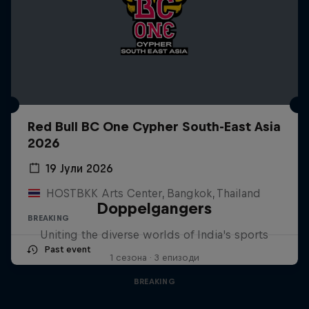
Red Bull BC One Cypher South-East Asia
2026
19 Јули 2026
HOSTBKK Arts Center, Bangkok, Thailand
Doppelgangers
BREAKING
Uniting the diverse worlds of India's sports
Past event
1 сезона · 3 епизоди
BREAKING