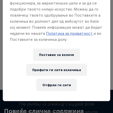
функционира, за маркетиншки цели и за да се
подобри твоето онлајн искуство. Можеш да го
повлечеш твоето одобрување во Поставките а
колачиња во долниот дел од вебсајтот во било
кој момент. Повеќе информации можат да бидат
Сакаш повеќе?
најдени во нашата
Политика за приватност
и во
Поставките за колачиња долу.
Breaking
Поставки за колачe
Catch up with what's happening in the breaking
world. Learn about the history of the dance, get …
Прифати ги сите колачиња
Отфрли ги сите
Route to Red Bull BC One
The Break Boys
The journey to breaking's biggest prize
Повеќе слична содржина
Breaking crew Skill Brat Renegades returns
2 сезони · 12 епизоди