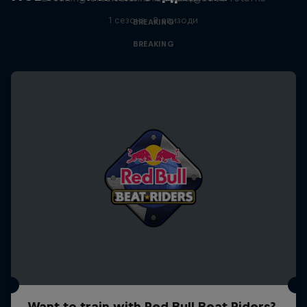
1 сезона · 8 епизоди
BREAKING
BREAKING
Want to train with Red Bull Beat Riders?