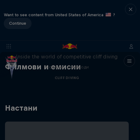
Want to see content from United States of America
?
Continue
More than a Dive
Inside the world of competitive cliff diving
Филмови и емисии
4 сезони · 21 епизоди
CLIFF DIVING
Настани