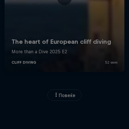
Повеќе