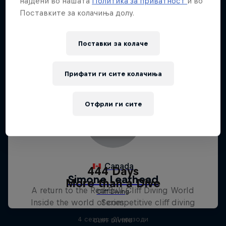
најдени во нашата
Политика за приватност
и во
Поставките за колачиња долу.
Поставки за колачe
Прифати ги сите колачиња
Отфрли ги сите
444 Days
More than a Dive
A return to the Red Bull Cliff Diving World
Inside the world of competitive cliff diving
Series
4 сезони · 21 епизоди
CLIFF DIVING