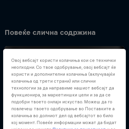
Повеќе слична содржина
Овој вебсајт користи колачиња кои се технички
неопходни. Со твое одобрување, овој вебсајт ќе
користи и дополнителни колачиња (вклучувајќи
колачиња од трети страни) или слични
технологии за да направиме нашиот вебсајт да
функционира, за маркетиншки цели и за да се
подобри твоето онлајн искуство. Можеш да го
повлечеш твоето одобрување во Поставките а
колачиња во долниот дел од вебсајтот во било
кој момент. Повеќе информации можат да бидат