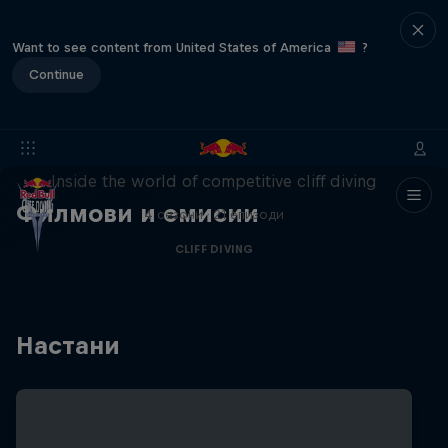
Want to see content from United States of America
?
Continue
More than a Dive
Inside the world of competitive cliff diving
Филмови и емисии
4 сезони · 21 епизоди
CLIFF DIVING
Настани