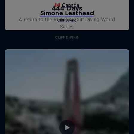
444 Days
A return to the Red Bull Cliff Diving World
Series
CLIFF DIVING