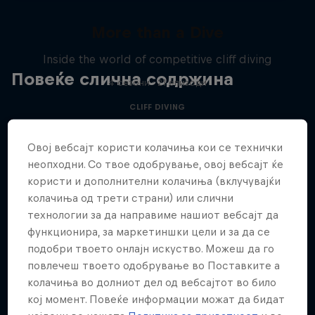
More than a Dive
Inside the world of competitive cliff diving
Повеќе слична содржина
4 сезони · 21 епизоди
CLIFF DIVING
Овој вебсајт користи колачиња кои се технички
неопходни. Со твое одобрување, овој вебсајт ќе
користи и дополнителни колачиња (вклучувајќи
колачиња од трети страни) или слични
технологии за да направиме нашиот вебсајт да
функционира, за маркетиншки цели и за да се
подобри твоето онлајн искуство. Можеш да го
повлечеш твоето одобрување во Поставките а
колачиња во долниот дел од вебсајтот во било
кој момент. Повеќе информации можат да бидат