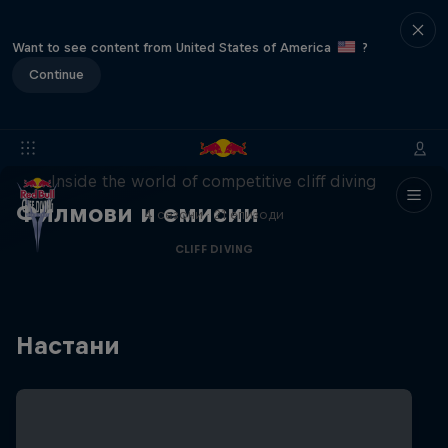
Want to see content from United States of America
?
Continue
More than a Dive
Inside the world of competitive cliff diving
Филмови и емисии
4 сезони · 21 епизоди
CLIFF DIVING
Настани