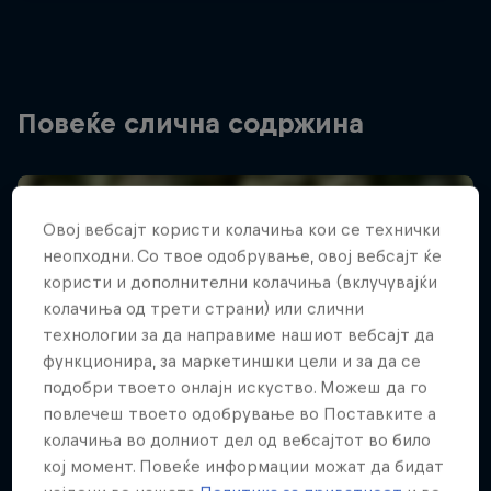
Повеќе слична содржина
Овој вебсајт користи колачиња кои се технички
неопходни. Со твое одобрување, овој вебсајт ќе
користи и дополнителни колачиња (вклучувајќи
колачиња од трети страни) или слични
технологии за да направиме нашиот вебсајт да
функционира, за маркетиншки цели и за да се
подобри твоето онлајн искуство. Можеш да го
повлечеш твоето одобрување во Поставките а
колачиња во долниот дел од вебсајтот во било
кој момент. Повеќе информации можат да бидат