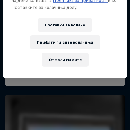
најдени во нашата
Политика за приватност
и во
Поставките за колачиња долу.
Поставки за колачe
Прифати ги сите колачиња
Отфрли ги сите