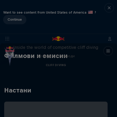
Want to see content from United States of America
?
Continue
More than a Dive
Inside the world of competitive cliff diving
Филмови и емисии
4 сезони · 20 епизоди
CLIFF DIVING
Настани