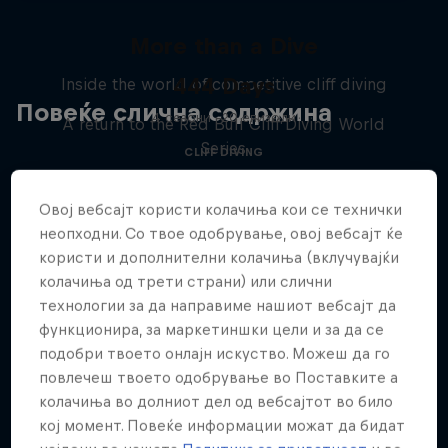
More than a Dive
444 Days
Inside the world of competitive cliff diving
Повеќе слична содржина
4 сезони · 20 епизоди
A return to the Red Bull Cliff Diving World
Series
CLIFF DIVING
CLIFF DIVING
Овој вебсајт користи колачиња кои се технички
неопходни. Со твое одобрување, овој вебсајт ќе
користи и дополнителни колачиња (вклучувајќи
колачиња од трети страни) или слични
технологии за да направиме нашиот вебсајт да
функционира, за маркетиншки цели и за да се
подобри твоето онлајн искуство. Можеш да го
повлечеш твоето одобрување во Поставките а
колачиња во долниот дел од вебсајтот во било
кој момент. Повеќе информации можат да бидат