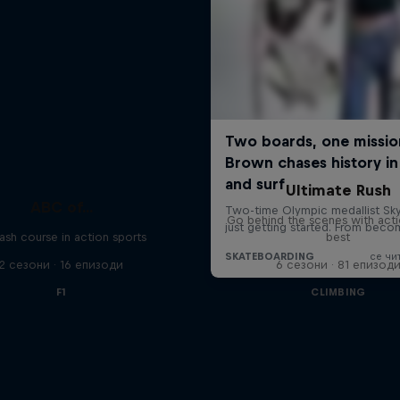
Ultimate Rush
ABC of...
Go behind the scenes with acti
ash course in action sports
best
2 сезони · 16 епизоди
6 сезони · 81 епизод
F1
CLIMBING