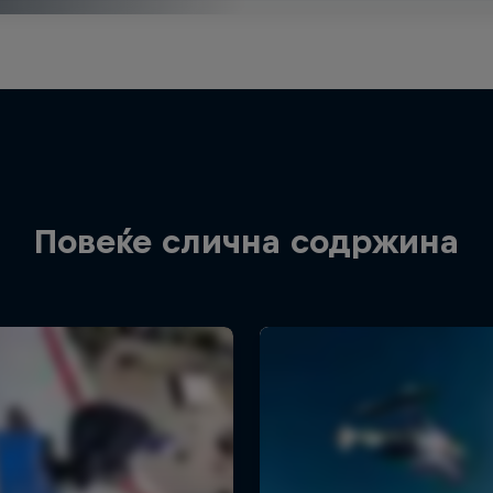
Повеќе слична содржина