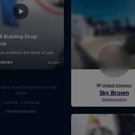
d Bull Drop In Tour
l skate team's demo tour of the
world
1 сезона · 3 епизоди
SKATEBOARDING