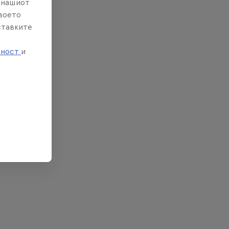
е нашиот
твоето
ставките
е
тност
и