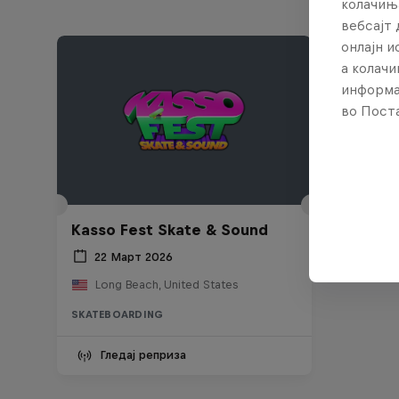
колачињ
вебсајт 
онлајн 
а колачи
информа
во Поста
Kasso Fest Skate & Sound
22 Март 2026
Long Beach, United States
SKATEBOARDING
Гледај реприза