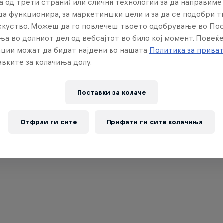
а од трети страни) или слични технологии за да направим
да функционира, за маркетиншки цели и за да се подобри 
искуство. Можеш да го повлечеш твоето одобрување во По
ња во долниот дел од вебсајтот во било кој момент. Повеќ
ции можат да бидат најдени во нашата
Политика за прива
вките за колачиња долу.
Поставки за колачe
Отфрли ги сите
Прифати ги сите колачиња