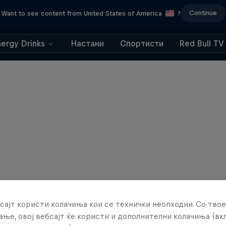
Continue
Want to see content from United States of America
?
nergy Drinks
Настани
Спортисти
Red Bull TV
сајт користи колачиња кои се технички неопходни. Со твое
ње, овој вебсајт ќе користи и дополнителни колачиња (вк