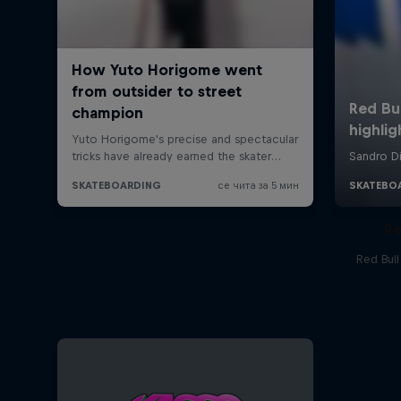
Re
Red Bul