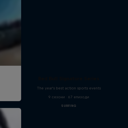
Red Bull Signature Series
The year's best action sports events
9 сезони · 67 епизоди
SURFING