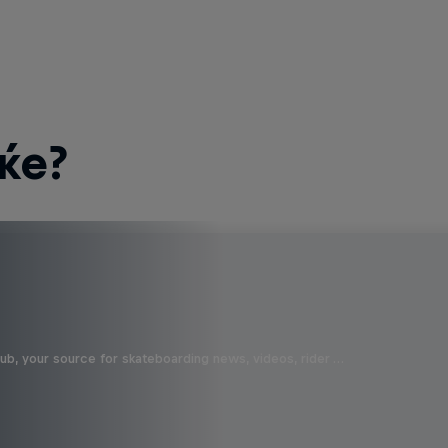
ќе?
b, your source for skateboarding news, videos, rider …