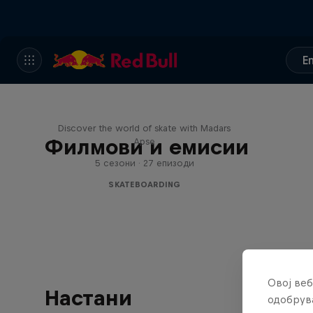
E
Skate Tales
Discover the world of skate with Madars
Филмови и емисии
Apse
5 сезони · 27 епизоди
SKATEBOARDING
Овој веб
Настани
одобрува