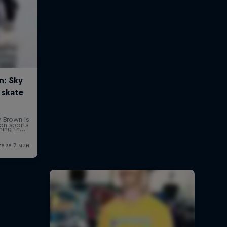
on sports
и