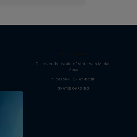
Skate Tales
Discover the world of skate with Madars
Apse
5 сезони · 27 епизоди
SKATEBOARDING