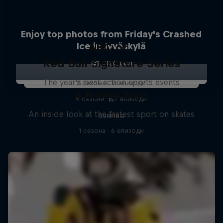
Enjoy top photos from Friday's Crashed
Ice in Jyväskylä
ABC of...
Red Bull Signature Series
10 Слики
A crash course in action sports
The year's best action sports events
2 сезони · 16 епизоди
4 Below Zero
9 сезони · 67 епизоди
F1
An inside look at the fastest sport on skates
SURFING
1 сезона · 6 епизоди