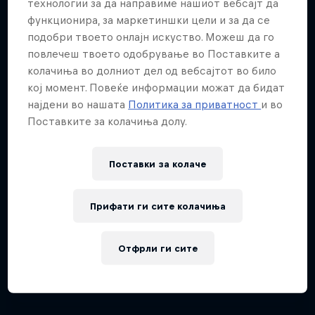
технологии за да направиме нашиот вебсајт да
функционира, за маркетиншки цели и за да се
подобри твоето онлајн искуство. Можеш да го
повлечеш твоето одобрување во Поставките а
колачиња во долниот дел од вебсајтот во било
кој момент. Повеќе информации можат да бидат
најдени во нашата
Политика за приватност
и во
Поставките за колачиња долу.
Поставки за колачe
Прифати ги сите колачиња
Отфрли ги сите