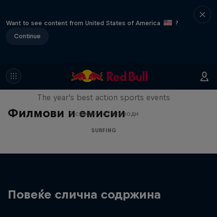
Want to see content from United States of America
?
Continue
Red Bull Signature Series
The year's best action sports events
Филмови и емисии
9 сезони · 67 епизоди
SURFING
Повеќе слична содржина