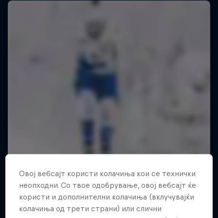
Овој вебсајт користи колачиња кои се технички
неопходни. Со твое одобрување, овој вебсајт ќе
користи и дополнителни колачиња (вклучувајќи
колачиња од трети страни) или слични