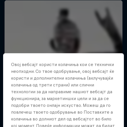
Овој вебсајт користи колачиња кои се технички
неопходни. Со твое одобрување, овој вебсајт ќе
користи и дополнителни колачиња (вклучувајќи
колачиња од трети страни) или слични
технологии за да направиме нашиот вебсајт да
функционира, за маркетиншки цели и за да се
подобри твоето онлајн искуство. Можеш да го
повлечеш твоето одобрување во Поставките а
колачиња во долниот дел од вебсајтот во било
Strongman Swimming
кој момент. Повеќе информации можат да бидат