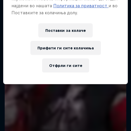
Red Bull X-Alps
најдени во нашата
Политика за приватност
и во
Ross Edgley: From Martinique to St Lucia
Поставките за колачиња долу.
The world’s toughest adventure race
1 сезона · 4 епизоди
1 сезона · 7 епизоди
ADVENTURE RACING
Поставки за колачe
ADVENTURE RACING
Прифати ги сите колачиња
Отфрли ги сите