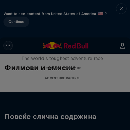
Want to see content from United States of America
?
Continue
Red Bull X-Alps
The world’s toughest adventure race
Филмови и емисии
1 сезона · 7 епизоди
ADVENTURE RACING
Повеќе слична содржина