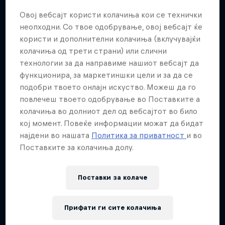
Овој вебсајт користи колачиња кои се технички
неопходни. Со твое одобрување, овој вебсајт ќе
користи и дополнителни колачиња (вклучувајќи
колачиња од трети страни) или слични
технологии за да направиме нашиот вебсајт да
функционира, за маркетиншки цели и за да се
подобри твоето онлајн искуство. Можеш да го
повлечеш твоето одобрување во Поставките а
колачиња во долниот дел од вебсајтот во било
кој момент. Повеќе информации можат да бидат
најдени во нашата
Политика за приватност
и во
Поставките за колачиња долу.
Поставки за колачe
Прифати ги сите колачиња